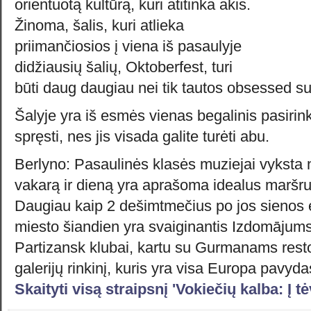
orientuotą kultūrą, kuri atitinka akis.
Žinoma, šalis, kuri atlieka
priimančiosios į viena iš pasaulyje
didžiausių šalių, Oktoberfest, turi
būti daug daugiau nei tik tautos obsessed su
Šalyje yra iš esmės vienas begalinis pasirin
spręsti, nes jis visada galite turėti abu.
Berlyno: Pasaulinės klasės muziejai vyksta n
vakarą ir dieną yra aprašoma idealus maršrut
Daugiau kaip 2 dešimtmečius po jos sienos 
miesto šiandien yra svaiginantis Izdomājums
Partizansk klubai, kartu su Gurmanams restor
galerijų rinkinį, kuris yra visa Europa pavyda
Skaityti visą straipsnį 'Vokiečių kalba: Į t