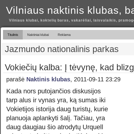
Vilniaus naktinis klubas, b
Vilniaus klubai, koktelių baras, vakarėliai, laisvalaikis, pramog
Titulinis
Naktiniai klubai
Reklama
Jazmundo nationalinis parkas
Vokiečių kalba: Į tėvynę, kad blizg
parašė
Naktinis klubas
, 2011-09-11 23:29
Kada nors putojančios diskusijos
tarp alus ir vynas yra, ką sumas iki
Vokietijos istorija daug turistų, kurie
planuoja aplankyti šalį. Tačiau, yra
daug daugiau šio atrodytų Urquell