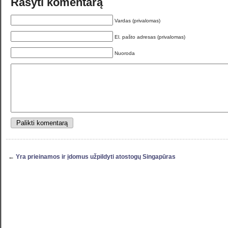
Rašyti komentarą
Vardas (privalomas)
El. pašto adresas (privalomas)
Nuoroda
←
Yra prieinamos ir įdomus užpildyti atostogų Singapūras