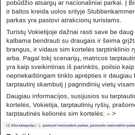
pobūdžio atsargų ar nacionaliniai parkai. Į B
ir baltos kreida uolos srityje Stubbenkamme
parkas yra pastovi atrakcionų turistams.
Turistų Vokietijoje dažnai rasti save be dau
kalbama bendrauti su draugais ir šeima grįž
brangus, ir vidaus sim kortelės tarptinklinio
arba. Pagal tokį scenarijų, matricos tarptaut
yra kaip sveikintinas iš parinktis, poilsio kaip 
nepriekaištingam tinklo aprėpties ir daugiau
tarptautinį skambutį į pagrindinių vietų visa
Daugiau informacijos, susijusios su tarptaut
kortelės, Vokietija, tarptautinių ryšių, prašom
tarptautinės kelionės sim kortelės: – >
Kita kategorija
|
jasmund nacionalinis parkas
,
jazmundo nationalinis park