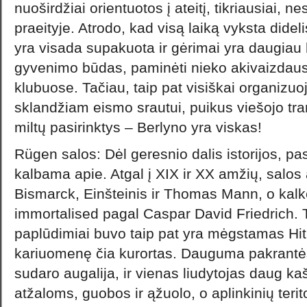
nuoširdžiai orientuotos į ateitį, tikriausiai, ne
praeityje. Atrodo, kad visą laiką vyksta didel
yra visada supakuota ir gėrimai yra daugiau b
gyvenimo būdas, paminėti nieko akivaizdaus
klubuose. Tačiau, taip pat visiškai organizu
sklandžiam eismo srautui, puikus viešojo tr
miltų pasirinktys – Berlyno yra viskas!
Rügen salos: Dėl geresnio dalis istorijos, pa
kalbama apie. Atgal į XIX ir XX amžių, salo
Bismarck, Einšteinis ir Thomas Mann, o kalk
immortalised pagal Caspar David Friedrich.
paplūdimiai buvo taip pat yra mėgstamas Hitl
kariuomenę čia kurortas. Dauguma pakrantė
sudaro augalija, ir vienas liudytojas daug k
atžaloms, guobos ir ąžuolo, o aplinkinių terit