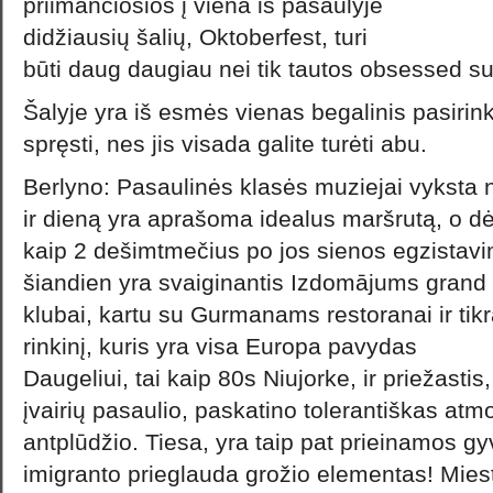
priimančiosios į viena iš pasaulyje
didžiausių šalių, Oktoberfest, turi
būti daug daugiau nei tik tautos obsessed su
Šalyje yra iš esmės vienas begalinis pasirin
spręsti, nes jis visada galite turėti abu.
Berlyno: Pasaulinės klasės muziejai vyksta 
ir dieną yra aprašoma idealus maršrutą, o d
kaip 2 dešimtmečius po jos sienos egzistavi
šiandien yra svaiginantis Izdomājums grand 
klubai, kartu su Gurmanams restoranai ir tikr
rinkinį, kuris yra visa Europa pavydas
Daugeliui, tai kaip 80s Niujorke, ir priežastis
įvairių pasaulio, paskatino tolerantiškas atm
antplūdžio. Tiesa, yra taip pat prieinamos gy
imigranto prieglauda grožio elementas! Mies