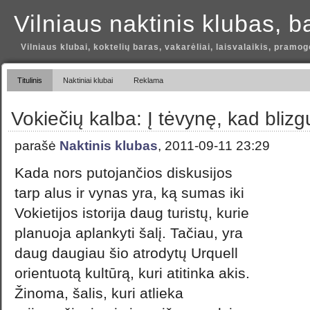
Vilniaus naktinis klubas, b
Vilniaus klubai, koktelių baras, vakarėliai, laisvalaikis, pramog
Titulinis
Naktiniai klubai
Reklama
Vokiečių kalba: Į tėvynę, kad blizgu
parašė
Naktinis klubas
, 2011-09-11 23:29
Kada nors putojančios diskusijos
tarp alus ir vynas yra, ką sumas iki
Vokietijos istorija daug turistų, kurie
planuoja aplankyti šalį. Tačiau, yra
daug daugiau šio atrodytų Urquell
orientuotą kultūrą, kuri atitinka akis.
Žinoma, šalis, kuri atlieka