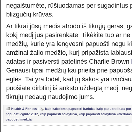
negaištumėte, rūšiuodamas per sugadintus 
blizgučių krūvas.
Ar tikrai jūsų medis atrodo iš tikrųjų geras, g
kokį medį jūs pasirenkate. Tikėkite tuo ar ne
medžių, kurie yra lengvesni papuošti negu kit
amžinai žalio medžio, kurį pripažįsta labiausia
adatas ir pasiversti patetinės Charlie Brown
Geriausi tipai medžių kai prieita prie papuoš
eglės. Tai yra todėl, kad jų šakos yra tvirčiau
puošiate dirbtinį iš anksto uždegtą medį, neg
tikrųjų nedaug naudojimo jums.
Health & Fitness
|
kaip kaledoms papuosti bariuka
,
kaip papuosti bara per
papuosti eglute 2012
,
kaip papuosti saldytuva
,
kaip papuosti saldytuva kaledoms
papuosti medziai