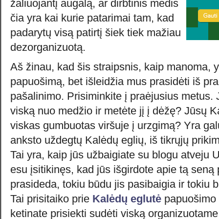
žaliuojantį augalą, ar dirbtinis medis
čia yra kai kurie patarimai tam, kad
padarytų visą patirtį šiek tiek mažiau
dezorganizuotą.
Aš žinau, kad šis straipsnis, kaip manoma, 
papuošimą, bet išleidžia mus prasidėti iš p
pašalinimo. Prisiminkite į praėjusius metus.
viską nuo medžio ir metėte jį į dėžę? Jūsų K
viskas gumbuotas viršuje į urzgimą? Yra galū
anksto uždegtų Kalėdų eglių, iš tikrųjų priki
Tai yra, kaip jūs užbaigiate su blogu atveju
esu įsitikinęs, kad jūs išgirdote apie tą seną 
prasideda, tokiu būdu jis pasibaigia ir tokiu 
Tai prisitaiko prie
Kalėdų eglutė
papuošimo b
ketinate prisiekti sudėti viską organizuotam