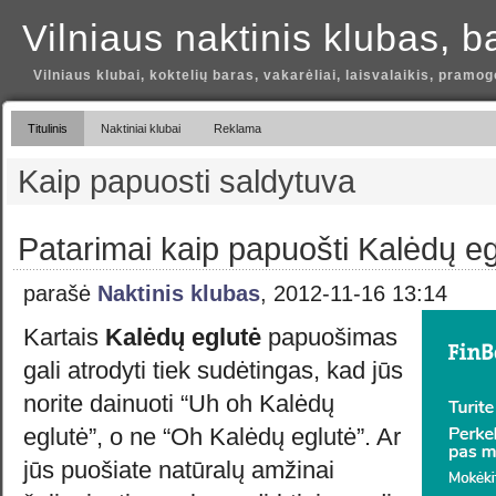
Vilniaus naktinis klubas, b
Vilniaus klubai, koktelių baras, vakarėliai, laisvalaikis, pramog
Titulinis
Naktiniai klubai
Reklama
Kaip papuosti saldytuva
Patarimai kaip papuošti Kalėdų eg
parašė
Naktinis klubas
, 2012-11-16 13:14
Kartais
Kalėdų eglutė
papuošimas
gali atrodyti tiek sudėtingas, kad jūs
norite dainuoti “Uh oh Kalėdų
eglutė”, o ne “Oh Kalėdų eglutė”. Ar
jūs puošiate natūralų amžinai