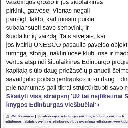
vaizdingos grožio ir jos šiuolaikinės
pirkinių gatvėse. Vienas negali
paneigti fakto, kad miesto puikiai
subalansuoti savo senovinių ir
šiuolaikinių vaizdą. Tais atvejais, kai
jos įvairių UNESCO pasaulio paveldo objekt
turtingą istoriją, naktiniuose klubuose ir ma
vertus atspindi šiuolaikinės Edinburgo progr
kapitalą siūlo daug priežasčių planuoti šei
savaitgalio poilsio pertraukos ir su daug Ed
prieinamumas gali tikrai struktūrizuoti savo 
Skaityti visą straipsnį 'Už tai neįtikėtinai
knygos Edinburgas viešbučiai'»
Web Resources
|
edinburgas
,
edinburgas naktinis
,
edinburge naktinis lku
edinburge
,
naktinis gyvenimas edinburge
,
pigus gyvenimas edinburge
,
woo klub