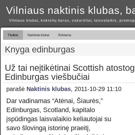
Vilniaus naktinis klubas, b
Vilniaus klubai, koktelių baras, vakarėliai, laisvalaikis, pramog
Titulinis
Naktiniai klubai
Reklama
Knyga edinburgas
Už tai neįtikėtinai Scottish atost
Edinburgas viešbučiai
parašė
Naktinis klubas
, 2011-10-29 11:10
Dar vadinamas “Atėnai, Šiaurės,”
Edinburgas, Scotland, kapitalo
įspūdingas laisvalaikio keliautojai su
savo šlovingą istorinę praeitį,