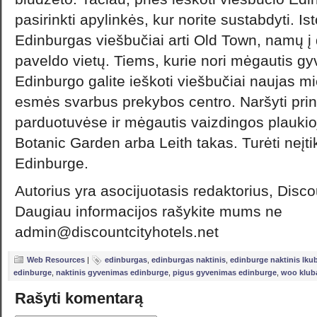
pasirinkti apylinkės, kur norite sustabdyti. Ist
Edinburgas viešbučiai arti Old Town, namų
paveldo vietų. Tiems, kurie nori mėgautis gyv
Edinburgo galite ieškoti viešbučiai naujas mie
esmės svarbus prekybos centro. Naršyti prin
parduotuvėse ir mėgautis vaizdingos plaukio
Botanic Garden arba Leith takas. Turėti neįti
Edinburge.
Autorius yra asocijuotasis redaktorius, Disco
Daugiau informacijos rašykite mums ne
admin@discountcityhotels.net
Web Resources
|
edinburgas
,
edinburgas naktinis
,
edinburge naktinis lku
edinburge
,
naktinis gyvenimas edinburge
,
pigus gyvenimas edinburge
,
woo klub
Rašyti komentarą