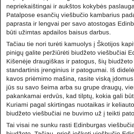
nepriekaištingai ir aukštos kokybės paslau
Patalpose esančių viešbučio kambarius pad
paprasta ir lengvai per savo atostogas Edinb
būti užimtas apdailos baisus darbus.
Tačiau tie nori turėti kamuolys į Škotijos kapi
pinigų galite peržiūrėti biudžeto viešbučiai 
Kišenėje draugiškas ir patogus, šių biudžeto 
standartinis įrenginius ir patogumai. Iš didel
kavos priėmimo mašina, rasite viską įdomus
jūs su savo šeima arba su grupe draugų, vie
pakankamai erdvūs, kad tilptų, kokia gali būt
Kuriami pagal skirtingas nuotaikas ir keliaut
biudžeto viešbučiai ne buvimo už į teikti pa
Tai visai ne sunku rasti Edinburgas viešbučiai
biudžeto. Tačiau, prieš ieškoti viešbučio Ed