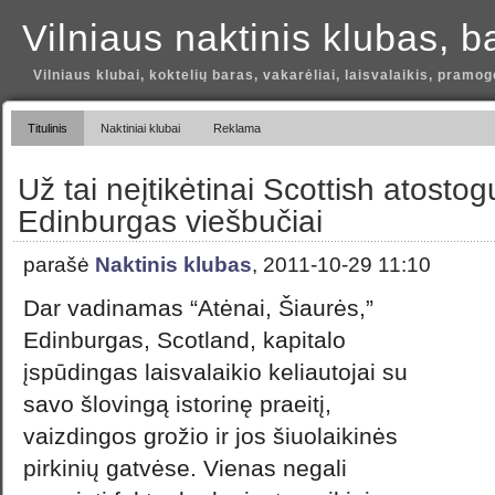
Vilniaus naktinis klubas, b
Vilniaus klubai, koktelių baras, vakarėliai, laisvalaikis, pramog
Titulinis
Naktiniai klubai
Reklama
Už tai neįtikėtinai Scottish atosto
Edinburgas viešbučiai
parašė
Naktinis klubas
, 2011-10-29 11:10
Dar vadinamas “Atėnai, Šiaurės,”
Edinburgas, Scotland, kapitalo
įspūdingas laisvalaikio keliautojai su
savo šlovingą istorinę praeitį,
vaizdingos grožio ir jos šiuolaikinės
pirkinių gatvėse. Vienas negali