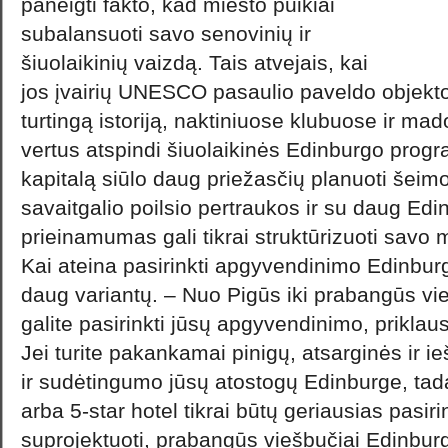
paneigti fakto, kad miesto puikiai
subalansuoti savo senovinių ir
šiuolaikinių vaizdą. Tais atvejais, kai
jos įvairių UNESCO pasaulio paveldo objekto
turtingą istoriją, naktiniuose klubuose ir ma
vertus atspindi šiuolaikinės Edinburgo progr
kapitalą siūlo daug priežasčių planuoti šei
savaitgalio poilsio pertraukos ir su daug Edi
prieinamumas gali tikrai struktūrizuoti savo 
Kai ateina pasirinkti apgyvendinimo Edinbur
daug variantų. – Nuo Pigūs iki prabangūs vi
galite pasirinkti jūsų apgyvendinimo, prikla
Jei turite pakankamai pinigų, atsarginės ir i
ir sudėtingumo jūsų atostogų Edinburge, tad
arba 5-star hotel tikrai būtų geriausias pasi
suprojektuoti, prabangūs viešbučiai Edinburg