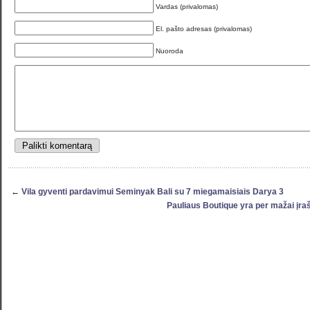
Vardas (privalomas)
El. pašto adresas (privalomas)
Nuoroda
←
Vila gyventi pardavimui Seminyak Bali su 7 miegamaisiais Darya 3
Pauliaus Boutique yra per mažai įrašy