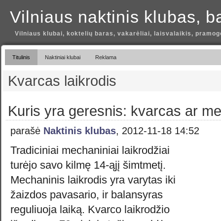
Vilniaus naktinis klubas, b
Vilniaus klubai, koktelių baras, vakarėliai, laisvalaikis, pramog
Titulinis
Naktiniai klubai
Reklama
Kvarcas laikrodis
Kuris yra geresnis: kvarcas ar me
parašė
Naktinis klubas
, 2012-11-18 14:52
Tradiciniai mechaniniai laikrodžiai
turėjo savo kilmę 14-ąjį šimtmetį.
Mechaninis laikrodis yra varytas iki
žaizdos pavasario, ir balansyras
reguliuoja laiką. Kvarco laikrodžio