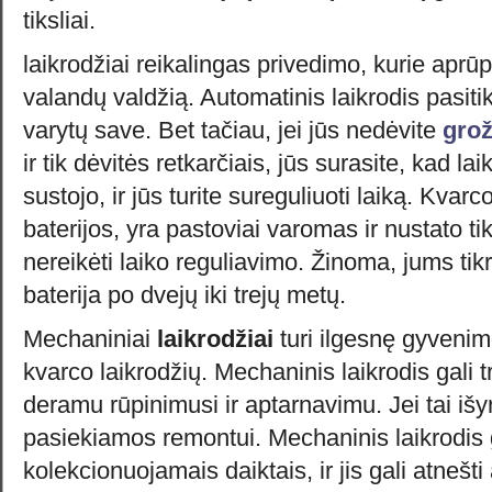
tiksliai.
laikrodžiai reikalingas privedimo, kurie aprū
valandų valdžią. Automatinis laikrodis pasitik
varytų save. Bet tačiau, jei jūs nedėvite
grož
ir tik dėvitės retkarčiais, jūs surasite, kad la
sustojo, ir jūs turite sureguliuoti laiką. Kvarc
baterijos, yra pastoviai varomas ir nustato tik
nereikėti laiko reguliavimo. Žinoma, jums tikr
baterija po dvejų iki trejų metų.
Mechaniniai
laikrodžiai
turi ilgesnę gyveni
kvarco laikrodžių. Mechaninis laikrodis gali t
deramu rūpinimusi ir aptarnavimu. Jei tai išy
pasiekiamos remontui. Mechaninis laikrodis g
kolekcionuojamais daiktais, ir jis gali atneš