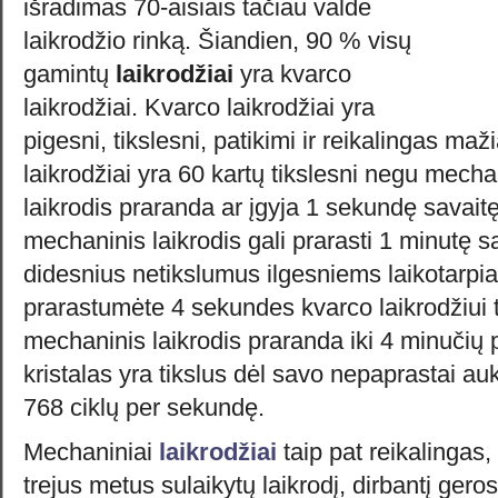
išradimas 70-aisiais tačiau valdė
laikrodžio rinką. Šiandien, 90 % visų
gamintų
laikrodžiai
yra kvarco
laikrodžiai. Kvarco laikrodžiai yra
pigesni, tikslesni, patikimi ir reikalingas m
laikrodžiai yra 60 kartų tikslesni negu mecha
laikrodis praranda ar įgyja 1 sekundę savaitę
mechaninis laikrodis gali prarasti 1 minutę sa
didesnius netikslumus ilgesniems laikotarp
prarastumėte 4 sekundes kvarco laikrodžiui 
mechaninis laikrodis praranda iki 4 minučių
kristalas yra tikslus dėl savo nepaprastai au
768 ciklų per sekundę.
Mechaniniai
laikrodžiai
taip pat reikalingas
trejus metus sulaikytų laikrodį, dirbantį geros