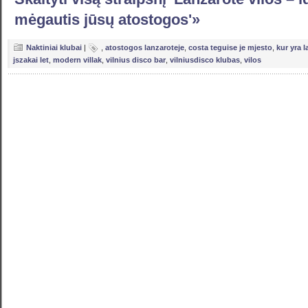
mėgautis jūsų atostogos'»
Naktiniai klubai
|
,
atostogos lanzaroteje
,
costa teguise je mjesto
,
kur yra 
jszakai let
,
modern villak
,
vilnius disco bar
,
vilniusdisco klubas
,
vilos