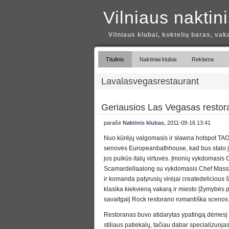
Vilniaus naktin
Vilniaus klubai, koktelių baras, vak
Titulinis
Naktiniai klubai
Reklama
Lavalasvegasrestaurant
Geriausios Las Vegasas restora
parašė
Naktinis klubas
, 2011-09-16 13:41
Nuo kūrėjų valgomasis ir sławna hotspot TA
senovės Europeanbathhouse, kad bus stalo į ki
jos puikūs italų virtuvės. Įmonių vykdomasis
Scamardellaalong su vykdomasis Chef Mass
ir komanda patyrusių virėjai createdelicious še
klasika kiekvieną vakarą ir miesto Įžymybės p
savaitgalį Rock restorano romantiška scenos
Restoranas buvo atidarytas ypatingą dėmesį s
stiliaus patiekalų, tačiau dabar specializuojasi