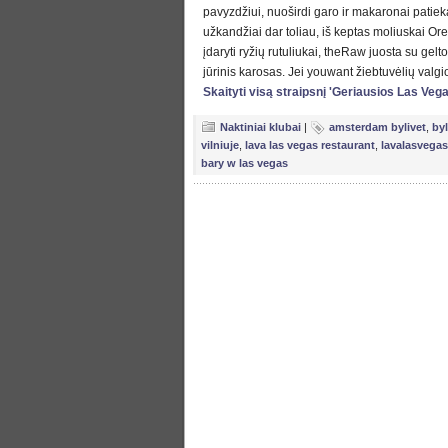
pavyzdžiui, nuoširdi garo ir makaronai patie
užkandžiai dar toliau, iš keptas moliuskai O
įdaryti ryžių rutuliukai, theRaw juosta su gelto
jūrinis karosas. Jei youwant žiebtuvėlių valgio,
Skaityti visą straipsnį 'Geriausios Las Veg
Naktiniai klubai
|
amsterdam bylivet
,
byl
vilniuje
,
lava las vegas restaurant
,
lavalasvegas
bary w las vegas