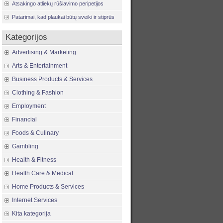
Atsakingo atliekų rūšiavimo peripetijos
Patarimai, kad plaukai būtų sveiki ir stiprūs
Kategorijos
Advertising & Marketing
Arts & Entertainment
Business Products & Services
Clothing & Fashion
Employment
Financial
Foods & Culinary
Gambling
Health & Fitness
Health Care & Medical
Home Products & Services
Internet Services
Kita kategorija