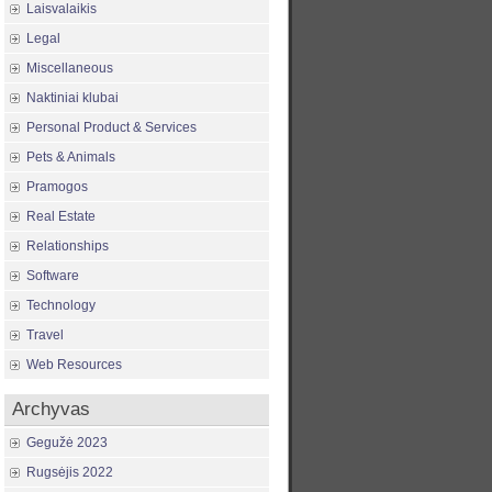
Laisvalaikis
Legal
Miscellaneous
Naktiniai klubai
Personal Product & Services
Pets & Animals
Pramogos
Real Estate
Relationships
Software
Technology
Travel
Web Resources
Archyvas
Gegužė 2023
Rugsėjis 2022