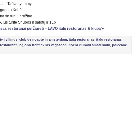
kalai. Tačiau yummy
reganato Kobė
na fin tunų ir rožinė
 jūs turite Sriubos ir salotų ir 1Lb
asas restoranai peržiūrėti – LAVO italų restoranas & klubą'»
iv i villnius
,
club de noapte in amsterdam
,
italu restoranas
,
italu restoranas
restaurant
,
legjobb ttermek las vegasban
,
nocni klubovi amsterdam
,
polecane