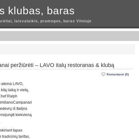
is klubas, baras
arėliai, laisvalaikis, pramogos, baras Vilniuje
nai peržiūrėti – LAVO italų restoranas & klubą
Komentarai (0)
O ateina LAVO,
tą laiką ir vietą,
 Chef Ralph
imilianoCampanari
devrų iš Italijos
risijungti kiekvieną
.
kiriant tapas
 tradicinių tarifas,