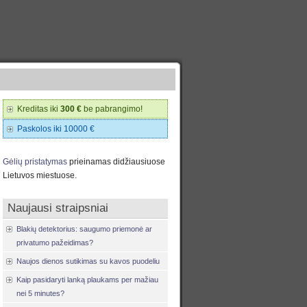
Kreditas iki
300 €
be pabrangimo!
Paskolos iki 10000 €
Gėlių pristatymas
prieinamas didžiausiuose
Lietuvos miestuose.
Naujausi straipsniai
Blakių detektorius: saugumo priemonė ar
privatumo pažeidimas?
Naujos dienos sutikimas su kavos puodeliu
Kaip pasidaryti lanką plaukams per mažiau
nei 5 minutes?