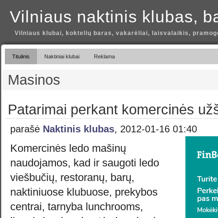
Vilniaus naktinis klubas, b
Vilniaus klubai, koktelių baras, vakarėliai, laisvalaikis, pramog
Titulinis
Naktiniai klubai
Reklama
Masinos
Patarimai perkant komercinės u
parašė
Naktinis klubas
, 2012-01-16 01:40
Komercinės ledo mašinų
naudojamos, kad ir saugoti ledo
viešbučių, restoranų, barų,
naktiniuose klubuose, prekybos
centrai, tarnyba lunchrooms,