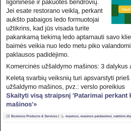
ligoninėse ir pakuotės bendrovių.
Jei esate restorano veiklą, perkant
aukšto pabaigos ledo formuotojai
užtikrins, kad jūs visada turite
pakankamą tiekimą ledo aptarnauti savo klient
baimės veikia nuo ledo metu piko valandomi
paklausos padidėjimo.
Komercinės užšaldymo mašinos: 3 dalykus a
Keletą svarbių veiksnių turi apsvarstyti pri
užšaldymo mašinos, pvz.: verslo poreikius
Skaityti visą straipsnį 'Patarimai perka
mašinos'»
Business Products & Services
|
masinos
,
masinos pardavimui
,
naktinis kl