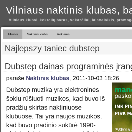
Vilniaus naktinis klubas, b
Vilniaus klubai, koktelių baras, vakarėliai, laisvalaikis, pramog
Titulinis
Naktiniai klubai
Reklama
Najlepszy taniec dubstep
Dubstep dainas programinės įran
parašė
Naktinis klubas
, 2011-10-03 18:26
Dubstep muzika yra elektroninės
šokių rūšiuoti muzikos, kad buvo iš
pradžių skirtas naktiniuose
klubuose. Tai yra naujos muzikos,
kad buvo pradinio sukūrė 1990-