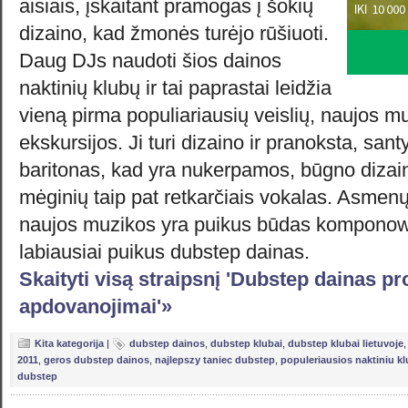
aisiais, įskaitant pramogas į šokių
dizaino, kad žmonės turėjo rūšiuoti.
Daug DJs naudoti šios dainos
naktinių klubų ir tai paprastai leidžia
vieną pirma populiariausių veislių, naujos m
ekskursijos. Ji turi dizaino ir pranoksta, sant
baritonas, kad yra nukerpamos, būgno dizainu
mėginių taip pat retkarčiais vokalas. Asmen
naujos muzikos yra puikus būdas komponowa
labiausiai puikus dubstep dainas.
Skaityti visą straipsnį 'Dubstep dainas p
apdovanojimai'»
Kita kategorija
|
dubstep dainos
,
dubstep klubai
,
dubstep klubai lietuvoje
2011
,
geros dubstep dainos
,
najlepszy taniec dubstep
,
populeriausios naktiniu k
dubstep