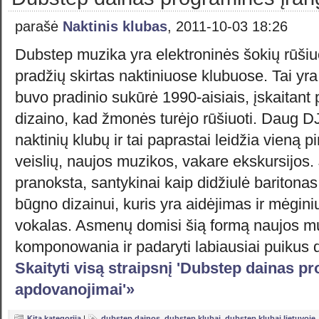
parašė
Naktinis klubas
, 2011-10-03 18:26
Dubstep muzika yra elektroninės šokių rūšiu
pradžių skirtas naktiniuose klubuose. Tai yr
buvo pradinio sukūrė 1990-aisiais, įskaitant
dizaino, kad žmonės turėjo rūšiuoti. Daug D
naktinių klubų ir tai paprastai leidžia vieną 
veislių, naujos muzikos, vakare ekskursijos. Ji
pranoksta, santykinai kaip didžiulė baritona
būgno dizainui, kuris yra aidėjimas ir mėginių
vokalas. Asmenų domisi šią formą naujos m
komponowania ir padaryti labiausiai puikus 
Skaityti visą straipsnį 'Dubstep dainas p
apdovanojimai'»
Kita kategorija
|
dubstep dainos
,
dubstep klubai
,
dubstep klubai lietuvoje