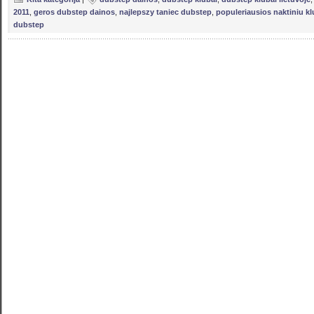
2011
,
geros dubstep dainos
,
najlepszy taniec dubstep
,
populeriausios naktiniu k
dubstep