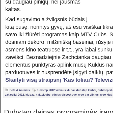
su daugiau pinigų, nei jausmas
kaltas.
Kad sugavimo a žvilgsnis būdais į
kitą pusę, norintys gyvų, aš esu visiškai tik
savo iki žiūrėti programas kaip MTV Cribs. S
dosniam dekoro, milžinišką baseinai, rūsyje
asmens kino teatruose ir t.t., yra labai sunku 
zawiści. Beznadziejnie Zachcianka daugiau 
elementus punktyras aplink mūsų Kuklus n
parduotuves ir nusprendėte įsigyti daiktų, pa
Skaityti visą straipsnį 'Kas toliau? Televiz
Pets & Animals
|
dubstep 2012 vilniaus klubai
,
dubstep klubai
,
dubstep klu
vakareliai 2012
,
klubas
,
naktsklubs
,
vilnius discothque
,
woo bar vilnius
,
woo klub
Dubstep dainas programinės įran