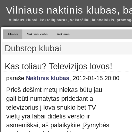
Vilniaus naktinis klubas, b
Vilniaus klubai, koktelių baras, vakarėliai, laisvalaikis, pramog
Titulinis
Naktiniai klubai
Reklama
Dubstep klubai
Kas toliau? Televizijos lovos!
parašė
Naktinis klubas
, 2012-01-15 20:00
Prieš dešimt metų niekas būtų jau
gali būti numatytas pridedant a
televizorius į lova snukio bet TV
vietų yra labai didelis verslo ir
asmeniškai, aš palaikykite Įžymybės