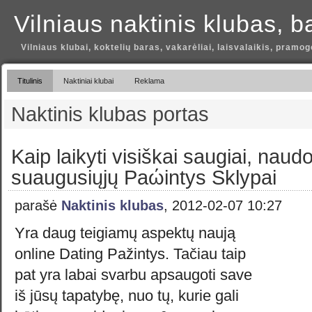
Vilniaus naktinis klubas, b
Vilniaus klubai, koktelių baras, vakarėliai, laisvalaikis, pramog
Titulinis
Naktiniai klubai
Reklama
Naktinis klubas portas
Kaip laikyti visiškai saugiai, naud
suaugusiųjų Paώintys Sklypai
parašė
Naktinis klubas
, 2012-02-07 10:27
Yra daug teigiamų aspektų naują
online Dating Pažintys. Tačiau taip
pat yra labai svarbu apsaugoti save
iš jūsų tapatybę, nuo tų, kurie gali