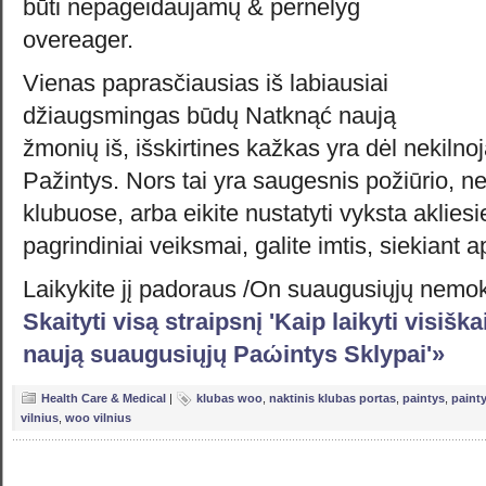
būti nepageidaujamų & pernelyg
overeager.
Vienas paprasčiausias iš labiausiai
džiaugsmingas būdų Natknąć naują
žmonių iš, išskirtines kažkas yra dėl nekiln
Pažintys. Nors tai yra saugesnis požiūrio, ne
klubuose, arba eikite nustatyti vyksta aklies
pagrindiniai veiksmai, galite imtis, siekiant 
Laikykite jį padoraus /On suaugusiųjų nem
Skaityti visą straipsnį 'Kaip laikyti visišk
naują suaugusiųjų Paώintys Sklypai'»
Health Care & Medical
|
klubas woo
,
naktinis klubas portas
,
paintys
,
painty
vilnius
,
woo vilnius