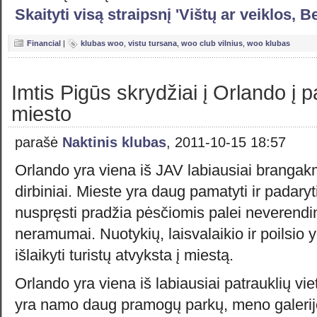
Skaityti visą straipsnį 'Vištų ar veiklos, 
Financial
|
klubas woo
,
vistu tursana
,
woo club vilnius
,
woo klubas
Imtis Pigūs skrydžiai į Orlando į pa
miesto
parašė
Naktinis klubas
, 2011-10-15 18:57
Orlando yra viena iš JAV labiausiai brangakm
dirbiniai. Mieste yra daug pamatyti ir padaryt
nuspręsti pradžia pėsčiomis palei neverendin
neramumai. Nuotykių, laisvalaikio ir poilsio 
išlaikyti turistų atvyksta į miestą.
Orlando yra viena iš labiausiai patrauklių vi
yra namo daug pramogų parkų, meno galerijo