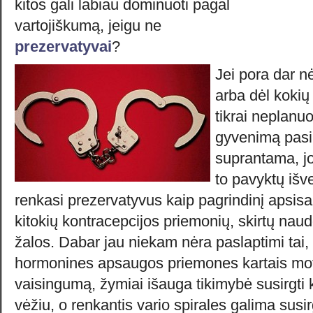
kitos gali labiau dominuoti pagal
vartojiškumą, jeigu ne
prezervatyvai
?
Jei pora dar n
arba dėl kokių
tikrai neplanu
gyvenimą pasi
suprantama, jo
to pavyktų iš
renkasi prezervatyvus kaip pagrindinį apsis
kitokių kontracepcijos priemonių, skirtų naud
žalos. Dabar jau niekam nėra paslaptimi tai,
hormonines apsaugos priemones kartais mot
vaisingumą, žymiai išauga tikimybė susirgti 
vėžiu, o renkantis vario spirales galima susir