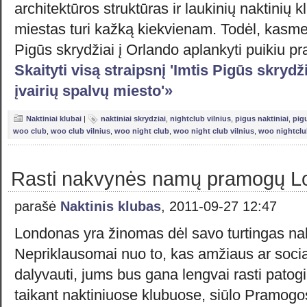
architektūros struktūras ir laukinių naktinių kl
miestas turi kažką kiekvienam. Todėl, kasmet
Pigūs skrydžiai į Orlando aplankyti puikiu 
Skaityti visą straipsnį 'Imtis Pigūs skrydžia
įvairių spalvų miesto'»
Naktiniai klubai
|
naktiniai skrydziai
,
nightclub vilnius
,
pigus naktiniai
,
pigu
woo club
,
woo club vilnius
,
woo night club
,
woo night club vilnius
,
woo nightcl
Rasti nakvynės namų pramogų Lo
parašė
Naktinis klubas
, 2011-09-27 12:47
Londonas yra žinomas dėl savo turtingas na
Nepriklausomai nuo to, kas amžiaus ar social
dalyvauti, jums bus gana lengvai rasti patog
taikant naktiniuose klubuose, siūlo Pramog