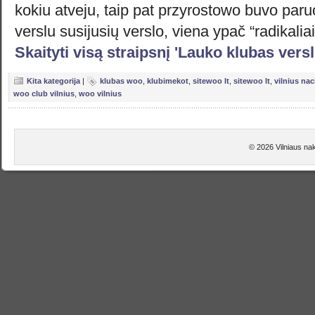
kokiu atveju, taip pat przyrostowo buvo paru
verslu susijusių verslo, viena ypač “radikaliai
Skaityti visą straipsnį 'Lauko klubas ver
Kita kategorija
|
klubas woo
,
klubimekot
,
sitewoo lt
,
sitewoo lt
,
vilnius na
woo club vilnius
,
woo vilnius
© 2026 Vilniaus nak