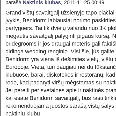
parašė
Naktinis klubas
, 2011-11-25 00:49
Grand vištų savaitgalį užsienyje tapo plačia
įvykis, Benidorm labiausiai norimo paskirties 
partygoers. Tai tik dviejų valandų nuo JK plok
mėgautis savaitgalį palyginti pigaus kursą. N
bridegrooms ir jos draugai moteris gali faktišk
didinga wedding renginio. Visi šie, jūs galite 
Benidorm yra viena iš dešimties vietų, vištų d
Europoje. Vieta, turi daugiau nei du tūkstanč
klubuose, barai, diskotekos ir restoranų, ka
rodo, kad padaryti viršų mėgstamas su nakt
Jei pereiti per svetaines apie ir naktinės pram
kai esate Benidorm savaitgalį, bus rasti tink
rekomenduojama juostos sąrašą vištų šalys či
naktinių klubų