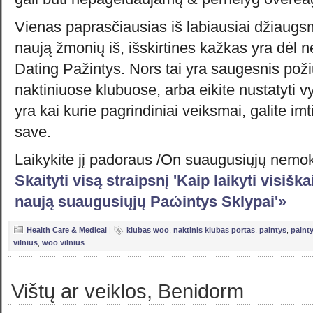
Vienas paprasčiausias iš labiausiai džiaug
naują žmonių iš, išskirtines kažkas yra dėl n
Dating Pažintys. Nors tai yra saugesnis požiūr
naktiniuose klubuose, arba eikite nustatyti v
yra kai kurie pagrindiniai veiksmai, galite imt
save.
Laikykite jį padoraus /On suaugusiųjų nem
Skaityti visą straipsnį 'Kaip laikyti visišk
naują suaugusiųjų Paώintys Sklypai'»
Health Care & Medical
|
klubas woo
,
naktinis klubas portas
,
paintys
,
painty
vilnius
,
woo vilnius
Vištų ar veiklos, Benidorm