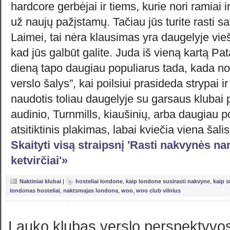
hardcore gerbėjai ir tiems, kurie nori ramiai i
už naujų pažįstamų. Tačiau jūs turite rasti sa
Laimei, tai nėra klausimas yra daugelyje vi
kad jūs galbūt galite. Juda iš vieną kartą P
dieną tapo daugiau populiarus tada, kada no
verslo šalys”, kai poilsiui prasideda strypai i
naudotis toliau daugelyje su garsaus klubai 
audinio, Turnmills, kiaušinių, arba daugiau p
atsitiktinis plakimas, labai kviečia viena šalis
Skaityti visą straipsnį 'Rasti nakvynės
ketvirčiai'»
Naktiniai klubai
|
hosteliai londone
,
kaip londone susirasti nakvyne
,
kaip s
londonas hosteliai
,
naktsmajas londona
,
woo
,
woo club vilnius
Lauko klubas verslo perspektyvo