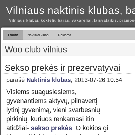
Vilniaus naktinis klubas, b
Vilniaus klubai, koktelių baras, vakarėliai, laisvalaikis, pramog
Titulinis
Naktiniai klubai
Reklama
Woo club vilnius
Sekso prekės ir prezervatyvai
parašė
Naktinis klubas
, 2013-07-26 10:54
Visiems suagusiesiems,
gyvenantiems aktyvų, pilnavertį
lytinį gyvenimą, vieni svarbesnių
pirkinių, kuriuos renkamasi itin
atidžiai-
sekso prekės
. O kokios gi