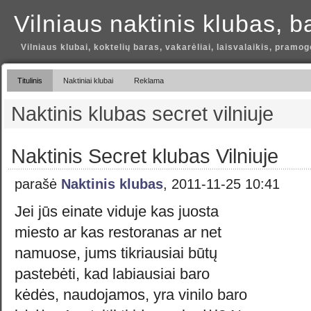
Vilniaus naktinis klubas, b
Vilniaus klubai, koktelių baras, vakarėliai, laisvalaikis, pramog
Titulinis
Naktiniai klubai
Reklama
Naktinis klubas secret vilniuje
Naktinis Secret klubas Vilniuje
parašė
Naktinis klubas
, 2011-11-25 10:41
Jei jūs einate viduje kas juosta
miesto ar kas restoranas ar net
namuose, jums tikriausiai būtų
pastebėti, kad labiausiai baro
kėdės, naudojamos, yra vinilo baro