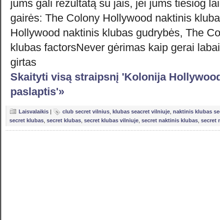
jums gali rezultatą su jais, jei jums tiesiog la
gairės: The Colony Hollywood naktinis klub
Hollywood naktinis klubas gudrybės, The Co
klubas factorsNever gėrimas kaip gerai labai
girtas
Skaityti visą straipsnį 'Kolonija Hollywoo
paslaptis'»
Laisvalaikis
|
club secret vilnius
,
klubas seacret vilniuje
,
naktinis klubas se
secret klubas
,
secret klubas
,
secret klubas vilniuje
,
secret naktinis klubas
,
secret 