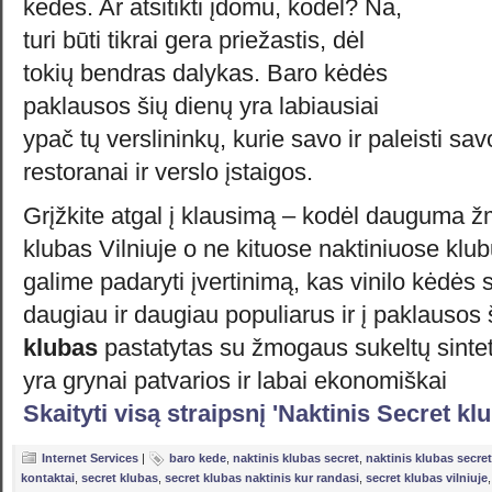
kėdės. Ar atsitikti įdomu, kodėl? Na,
turi būti tikrai gera priežastis, dėl
tokių bendras dalykas. Baro kėdės
paklausos šių dienų yra labiausiai
ypač tų verslininkų, kurie savo ir paleisti sav
restoranai ir verslo įstaigos.
Grįžkite atgal į klausimą – kodėl dauguma 
klubas Vilniuje o ne kituose naktiniuose klu
galime padaryti įvertinimą, kas vinilo kėdės 
daugiau ir daugiau populiarus ir į paklausos
klubas
pastatytas su žmogaus sukeltų sinte
yra grynai patvarios ir labai ekonomiškai
Skaityti visą straipsnį 'Naktinis Secret kl
Internet Services
|
baro kede
,
naktinis klubas secret
,
naktinis klubas secret
kontaktai
,
secret klubas
,
secret klubas naktinis kur randasi
,
secret klubas vilniuje