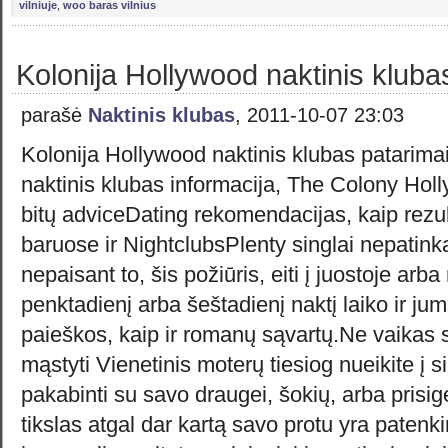
vilniuje
,
woo baras vilnius
Kolonija Hollywood naktinis kluba
parašė
Naktinis klubas
, 2011-10-07 23:03
Kolonija Hollywood naktinis klubas patarim
naktinis klubas informacija, The Colony Hol
bitų adviceDating rekomendacijas, kaip rezu
baruose ir NightclubsPlenty singlai nepatinka
nepaisant to, šis požiūris, eiti į juostoje arba
penktadienį arba šeštadienį naktį laiko ir jum
paieškos, kaip ir romanų sąvartų.Ne vaikas 
mąstyti Vienetinis moterų tiesiog nueikite į s
pakabinti su savo draugei, šokių, arba prisige
tikslas atgal dar kartą savo protu yra patenki