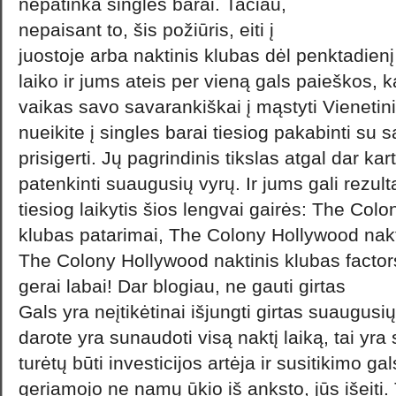
nepatinka singles barai. Tačiau,
nepaisant to, šis požiūris, eiti į
juostoje arba naktinis klubas dėl penktadienį
laiko ir jums ateis per vieną gals paieškos, 
vaikas savo savarankiškai į mąstyti Vienetin
nueikite į singles barai tiesiog pakabinti su 
prisigerti. Jų pagrindinis tikslas atgal dar ka
patenkinti suaugusių vyrų. Ir jums gali rezulta
tiesiog laikytis šios lengvai gairės: The Col
klubas patarimai, The Colony Hollywood nakt
The Colony Hollywood naktinis klubas facto
gerai labai! Dar blogiau, ne gauti girtas
Gals yra neįtikėtinai išjungti girtas suaugusių 
darote yra sunaudoti visą naktį laiką, tai yra
turėtų būti investicijos artėja ir susitikimo ga
geriamojo ne namų ūkio iš anksto, jūs išeiti.