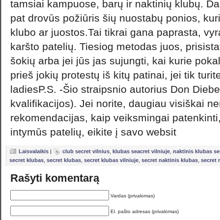
tamsiai kampuose, barų ir naktinių klubų. D
pat drovūs požiūris šių nuostabų ponios, kur
klubo ar juostos.Tai tikrai gana paprasta, vyrai
karšto patelių. Tiesiog metodas juos, prisistat
šokių arba jei jūs jas sujungti, kai kurie pok
prieš jokių protestų iš kitų patinai, jei tik tu
ladiesP.S. -Šio straipsnio autorius Don Dieb
kvalifikacijos). Jei norite, daugiau visiškai
rekomendacijas, kaip veiksmingai patenkinti, d
intymūs patelių, eikite į savo websit
Laisvalaikis
|
club secret vilnius
,
klubas seacret vilniuje
,
naktinis klubas se
secret klubas
,
secret klubas
,
secret klubas vilniuje
,
secret naktinis klubas
,
secret 
Rašyti komentarą
Vardas (privalomas)
El. pašto adresas (privalomas)