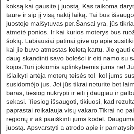
koksą kai gausite į juostą. Kas taikoma dar
taure ir sip jį visą naktį laiką. Tai bus išsau
juostoje maišytuvas per.Šansai yra, jūs tikri
atmetė ponios. Ir kai kurios moterys bus ruožt
šokių. Labiausiai patinai give up apie susitik
kai jie buvo atmestas keletą kartų. Jie gauti e
daug skandinti savo boleści ir eiti namo su s
kojos.Turi jokiomis aplinkybėmis jums ne! Jūs
Išlaikyti artėja moterų teisės tol, kol jums sus
susidomėjo jus. Jei jūs tikrai neturite bet laim
baras, tiesiog nukrypti ir eiti į daugiau ir ga
sekasi. Tiesiog išsaugoti, tikiuosi, kad rezulta
paprastai reikalauja visų vakaro.Tikrai ne p
regionų ir aš paaiškinti jums kodėl. Dauguma 
juostą. Apsvarstyti a atrodo apie ir pamatysit