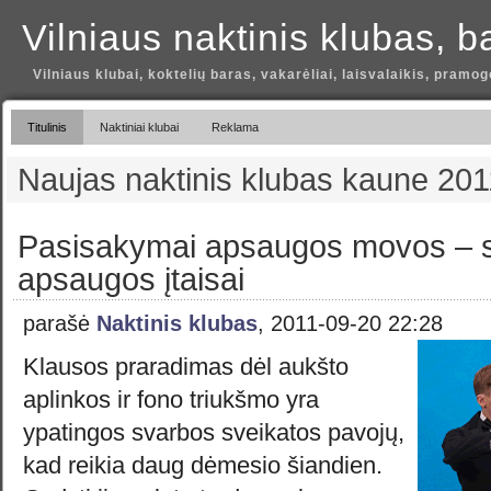
Vilniaus naktinis klubas, b
Vilniaus klubai, koktelių baras, vakarėliai, laisvalaikis, pramog
Titulinis
Naktiniai klubai
Reklama
Naujas naktinis klubas kaune 201
Pasisakymai apsaugos movos – s
apsaugos įtaisai
parašė
Naktinis klubas
, 2011-09-20 22:28
Klausos praradimas dėl aukšto
aplinkos ir fono triukšmo yra
ypatingos svarbos sveikatos pavojų,
kad reikia daug dėmesio šiandien.