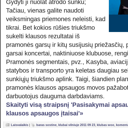
Gydyti ji nuolat atrodo sunku;
Tačiau, vienas galite naudoti
veiksmingas priemones neleisti, kad
tikrai. Bet kokios rūšies triukšmo
sukelti klausos rezultatai iš
pramonės garsų ir kitų susijusių priežasčių, 
garsai koncertai, naktiniuose klubuose, rengi
Pramonės segmentais, pvz., Kasyba, aviacijo
statybos ir transporto yra keletas daugiau sek
sunkiųjų triukšmo aplink. Taigi, šiandien plan
pramonės klausos apsaugos movos pažaboti 
darbuotojus dauguma darbdaviams.
Skaityti visą straipsnį 'Pasisakymai aps
klausos apsaugos įtaisai'»
Laisvalaikis
|
baras sostine
,
klubai vilniuje 2011 09 23
,
klubas woo
,
komenta