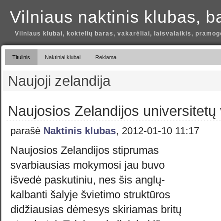
Vilniaus naktinis klubas, b
Vilniaus klubai, koktelių baras, vakarėliai, laisvalaikis, pramog
Titulinis
Naktiniai klubai
Reklama
Naujoji zelandija
Naujosios Zelandijos universitetų 
parašė
Naktinis klubas
, 2012-01-10 11:17
Naujosios Zelandijos stiprumas
svarbiausias mokymosi jau buvo
išvedė paskutiniu, nes šis anglų-
kalbanti šalyje švietimo struktūros
didžiausias dėmesys skiriamas britų