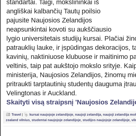
standartai. Taigi, mokslininkai iš
angliškai kalbančių Tautų poilsio
pajusite Naujosios Zelandijos
neapsunkintai kovoti su aukščiausio
lygio universitetais studijų kursai. Plačiai ž
patrauklių lauke, ir įspūdingas dekoracijos, t
kavinių, naktiniuose klubuose ir maitinimo 
veltinis, taip pat aukštojo mokslo srityje. Ka
ministerija, Naujosios Zelandijos, žinomų mi
pritraukti tarptautinių studentų dauguma įtra
Velingtonas ir Auckland.
Skaityti visą straipsnį 'Naujosios Zelandij
Travel
|
kursai naujojoje zelandijoje
,
naujoji zelandija
,
naujoji zelandija mo
zealand vilnius
,
studentai naujojoje zelandijoje
,
studijos naujojoje zelandijoje
,
vi