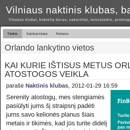
Vilniaus naktinis klubas, b
Vilniaus klubai, koktelių baras, vakarėliai, laisvalaikis, pramog
Titulinis
Naktiniai klubai
Reklama
Orlando lankytino vietos
KAI KURIE IŠTISUS METUS O
ATOSTOGOS VEIKLA
parašė
Naktinis klubas
, 2012-01-29 16:59
Serenity atostogų, mes stengiamės
pasiūlyti jums šį straipsnį padėti
jums savo kelionės planus šiais
metais ir tikimės, kad jūs turite didelį