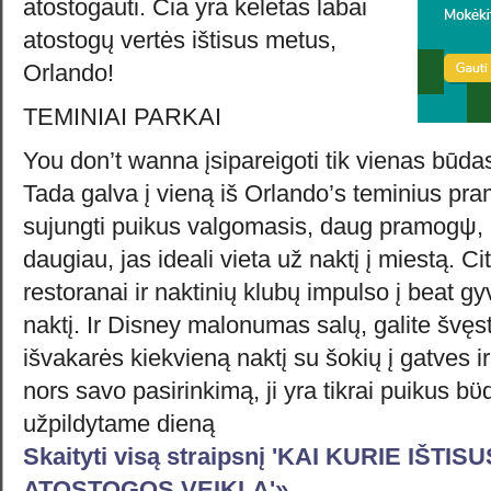
atostogauti. Čia yra keletas labai
atostogų vertės ištisus metus,
Orlando!
TEMINIAI PARKAI
You don’t wanna įsipareigoti tik vienas būda
Tada galva į vieną iš Orlando’s teminius pr
sujungti puikus valgomasis, daug pramogψ, k
daugiau, jas ideali vieta už naktį į miestą. Ci
restoranai ir naktinių klubų impulso į beat 
naktį. Ir Disney malonumas salų, galite švęs
išvakarės kiekvieną naktį su šokių į gatves i
nors savo pasirinkimą, ji yra tikrai puikus 
užpildytame dieną
Skaityti visą straipsnį 'KAI KURIE IŠ
ATOSTOGOS VEIKLA'»