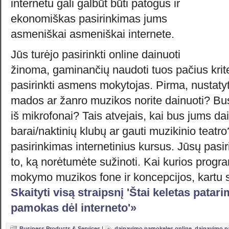
internetu gali galbūt būti patogus ir
ekonomiškas pasirinkimas jums
asmeniškai asmeniškai internete.
Jūs turėjo pasirinkti online dainuoti
žinoma, gaminančių naudoti tuos pačius kriter
pasirinkti asmens mokytojas. Pirma, nustatyt
mados ar žanro muzikos norite dainuoti? Bu
iš mikrofonai? Tais atvejais, kai bus jums da
barai/naktinių klubų ar gauti muzikinio teatro
pasirinkimas internetinius kursus. Jūsų pasi
to, ką norėtumėte sužinoti. Kai kurios progr
mokymo muzikos fone ir koncepcijos, kartu
Skaityti visą straipsnį 'Štai keletas pata
pamokas dėl interneto'»
Business Products & Services
|
dainavimo pamokeles online
,
dainavimo p