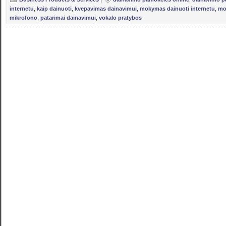
internetu
,
kaip dainuoti
,
kvepavimas dainavimui
,
mokymas dainuoti internetu
,
mo
mikrofono
,
patarimai dainavimui
,
vokalo pratybos