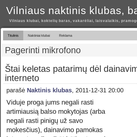
Vilniaus naktinis klubas, b
Vilniaus klubai, koktelių baras, vakarėliai, laisvalaikis, pramog
Titulinis
Naktiniai klubai
Reklama
Pagerinti mikrofono
Štai keletas patarimų dėl dainav
interneto
parašė
Naktinis klubas
, 2011-12-31 20:00
Viduje proga jums negali rasti
artimiausią balso mokytojas (arba
negali rasti pinigų už savo
mokesčius), dainavimo pamokas