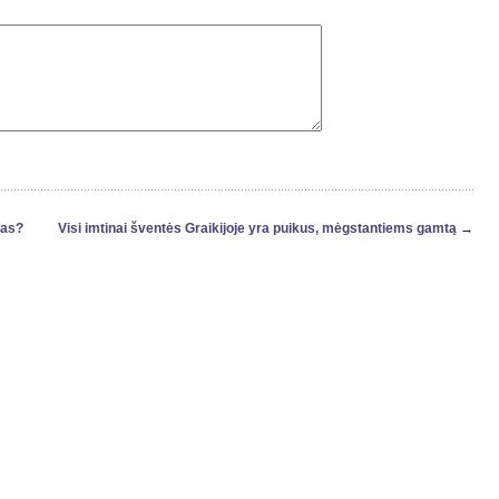
mas?
Visi imtinai šventės Graikijoje yra puikus, mėgstantiems gamtą
→