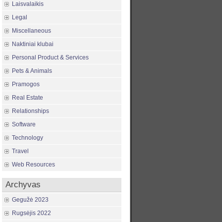
Laisvalaikis
Legal
Miscellaneous
Naktiniai klubai
Personal Product & Services
Pets & Animals
Pramogos
Real Estate
Relationships
Software
Technology
Travel
Web Resources
Archyvas
Gegužė 2023
Rugsėjis 2022