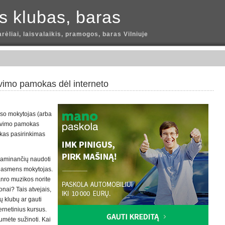
is klubas, baras
arėliai, laisvalaikis, pramogos, baras Vilniuje
avimo pamokas dėl interneto
lso mokytojas (arba
navimo pamokas
škas pasirinkimas
 gaminančių naudoti
kti asmens mokytojas.
anro muzikos norite
onai? Tais atvejais,
ų klubų ar gauti
ernetinius kursus.
umėte sužinoti. Kai