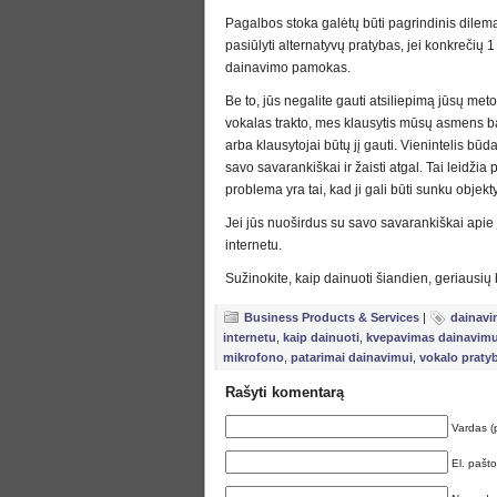
Pagalbos stoka galėtų būti pagrindinis dilem
pasiūlyti alternatyvų pratybas, jei konkrečių
dainavimo pamokas.
Be to, jūs negalite gauti atsiliepimą jūsų me
vokalas trakto, mes klausytis mūsų asmens b
arba klausytojai būtų jį gauti. Vienintelis būd
savo savarankiškai ir žaisti atgal. Tai leidži
problema yra tai, kad ji gali būti sunku objekty
Jei jūs nuoširdus su savo savarankiškai apie 
internetu.
Sužinokite, kaip dainuoti šiandien, geriausių
Business Products & Services
|
dainavi
internetu
,
kaip dainuoti
,
kvepavimas dainavimu
mikrofono
,
patarimai dainavimui
,
vokalo praty
Rašyti komentarą
Vardas (
El. pašt