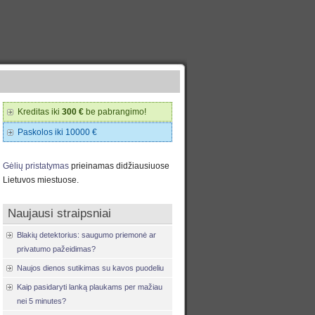
Kreditas iki
300 €
be pabrangimo!
Paskolos iki 10000 €
Gėlių pristatymas
prieinamas didžiausiuose
Lietuvos miestuose.
Naujausi straipsniai
Blakių detektorius: saugumo priemonė ar
privatumo pažeidimas?
Naujos dienos sutikimas su kavos puodeliu
Kaip pasidaryti lanką plaukams per mažiau
nei 5 minutes?