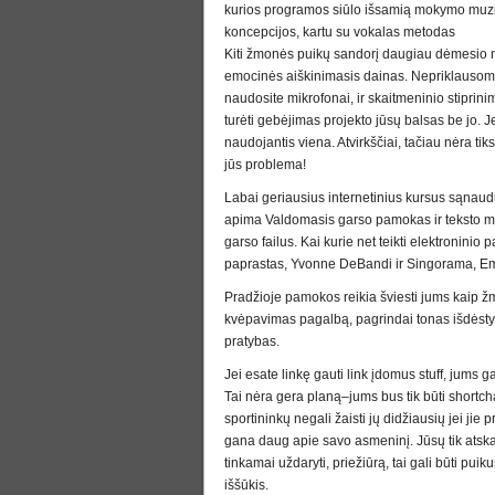
kurios programos siūlo išsamią mokymo muzi
koncepcijos, kartu su vokalas metodas
Kiti žmonės puikų sandorį daugiau dėmesio n
emocinės aiškinimasis dainas. Nepriklausoma
naudosite mikrofonai, ir skaitmeninio stiprini
turėti gebėjimas projekto jūsų balsas be jo. Je
naudojantis viena. Atvirkščiai, tačiau nėra ti
jūs problema!
Labai geriausius internetinius kursus sąnaudų
apima Valdomasis garso pamokas ir teksto med
garso failus. Kai kurie net teikti elektroninio
paprastas, Yvonne DeBandi ir Singorama, Em
Pradžioje pamokos reikia šviesti jums kaip žmo
kvėpavimas pagalbą, pagrindai tonas išdėstyma
pratybas.
Jei esate linkę gauti link įdomus stuff, jums g
Tai nėra gera planą–jums bus tik būti shortch
sportininkų negali žaisti jų didžiausių jei jie p
gana daug apie savo asmeninį. Jūsų tik atskai
tinkamai uždaryti, priežiūrą, tai gali būti puik
iššūkis.