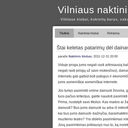
Vilniaus naktin
Vilniaus klubai, koktelių baras, vak
Titulinis
Naktiniai klubai
Reklama
Štai keletas patarimų dėl dain
parašė
Naktinis klubas
, 2011-12-31 20:00
Viduje proga jums negali rasti artimiausią ba
negali rasti pinigų už savo mokesčius), dai
internetu gali galbūt būti patogus ir ekonomi
jums asmeniškai asmeniškai internete.
Jūs turėjo pasirinkti online dainuoti žinoma,
tuos pačius kriterijus, galite naudoti pasirin
Pirma, nustatyti savo tikslus. Kas mados ar ž
dainuoti? Bus jums dainuoti su arba iš mikrof
kai bus jums dainuoti–bažnyčia, barai/naktini
muzikinio teatro? Yra didelis pasirinkimas int
Jūsų pasirinkimas priklausys nuo to, ką norėt