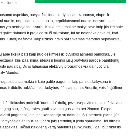
kos fone ir
ašumo aspektus, pavyzdžiui tonas rodymas ir rezonanso, etape, ir
i nuo to, nepriklausomai nuo to, nepriklausomai nuo to, nesvarbu, ar
mas yra neabejotinai svarbi. Kai kurie kursai ne mokyti tave kaip jūs ketinate
i galite dainuoti ir projekto su iš mikrofono, tai ne nelengva pakeisti, kad
kslūs. Turėtų nežinote, kaip rizikos ir taip pat tinkamas metodas nepavyksta,
 apie tikslią pats kaip nuo dešimties iki dvylikos asmens pamokas. Jie
žiaga, kuri paaiškina, idėjas ir loginis jūsų pratybas parodė papildomų
 pašto pagalbą. Du iš labiausiai efektyvių programos yra dainuoti yra
ily Mander.
gaus balsas veikia ir kaip galite pagerinti, taip pat nes laikysena ir
s ir didelis aukščiausios kokybės. Jūs taip pat sužinosite, veislės įšilimo
ali būti linkusios praleisti “nuobodu” dalių, pvz., kvėpavimo restruktūrizavimo.
anging sau, ir jūs įpratęs gauti savo pinigus verta per žinoma. Ekspertų
raleisti pagrindai, ir tai pati koncepcija su dainuoti. Su internetu planą, jūs
tomybės galėtų būti sau; nėra jokių terminų ir jokio spaudimo. Jei dirbate
us aspektas. Tačiau kiekvieną kartą paleidus į sunkumus, ji gali būti tikrasis