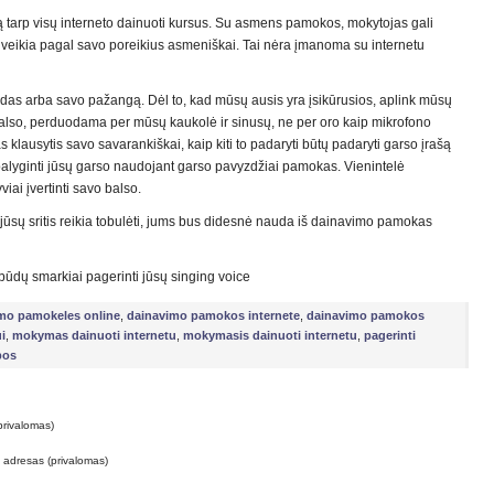
ą tarp visų interneto dainuoti kursus. Su asmens pamokos, mokytojas gali
 1 veikia pagal savo poreikius asmeniškai. Tai nėra įmanoma su internetu
todas arba savo pažangą. Dėl to, kad mūsų ausis yra įsikūrusios, aplink mūsų
also, perduodama per mūsų kaukolė ir sinusų, ne per oro kaip mikrofono
as klausytis savo savarankiškai, kaip kiti to padaryti būtų padaryti garso įrašą
a palyginti jūsų garso naudojant garso pavyzdžiai pamokas. Vienintelė
viai įvertinti savo balso.
jūsų sritis reikia tobulėti, jums bus didesnė nauda iš dainavimo pamokas
 būdų smarkiai pagerinti jūsų singing voice
mo pamokeles online
,
dainavimo pamokos internete
,
dainavimo pamokos
i
,
mokymas dainuoti internetu
,
mokymasis dainuoti internetu
,
pagerinti
bos
privalomas)
o adresas (privalomas)