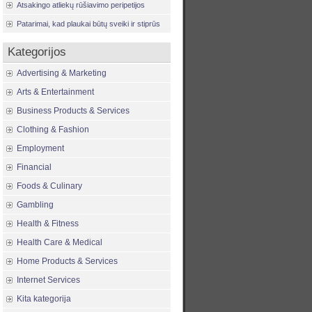
Atsakingo atliekų rūšiavimo peripetijos
Patarimai, kad plaukai būtų sveiki ir stiprūs
Kategorijos
Advertising & Marketing
Arts & Entertainment
Business Products & Services
Clothing & Fashion
Employment
Financial
Foods & Culinary
Gambling
Health & Fitness
Health Care & Medical
Home Products & Services
Internet Services
Kita kategorija