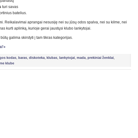
ę panašių
s
turi savas
rtinius batelius.
ami. Reikalavimai aprangai nesusiję nei su jūsų odos spalva, nei su kilme, nei
 kurti aplinką, kurioje gerai jaustųsi klubo lankytojai.
tų galima skirstyti į tam tikras kategorijas.
ai'»
gos kodas
,
baras
,
diskoteka
,
klubas
,
lankytojai
,
mada
,
prekiniai ženklai
,
ame klube