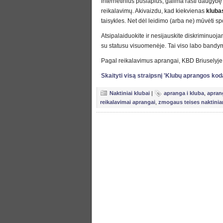
internetinius puslapius, galima rasti daugyb
reikalavimų. Akivaizdu, kad kiekvienas
kluba
taisykles. Net dėl leidimo (arba ne) mūvėti spo
Atsipalaiduokite ir nesijauskite diskriminuoj
su statusu visuomenėje. Tai viso labo bandymas
Pagal reikalavimus aprangai, KBD Briuselyje bū
Skaityti visą straipsnį 'Klubų aprangos kod
Naktiniai klubai
|
apranga i kluba
,
apran
reikalavimai aprangai
,
zmogaus teises naktini