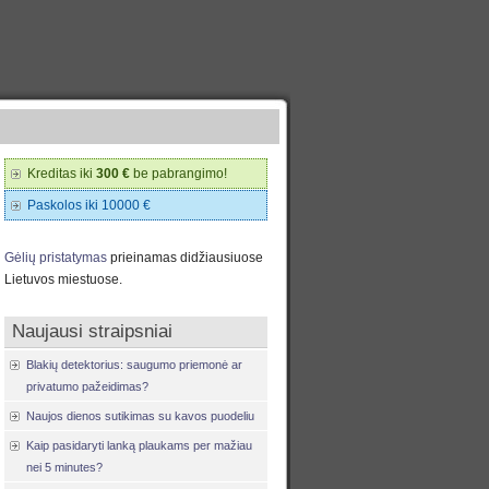
Kreditas iki
300 €
be pabrangimo!
Paskolos iki 10000 €
Gėlių pristatymas
prieinamas didžiausiuose
Lietuvos miestuose.
Naujausi straipsniai
Blakių detektorius: saugumo priemonė ar
privatumo pažeidimas?
Naujos dienos sutikimas su kavos puodeliu
Kaip pasidaryti lanką plaukams per mažiau
nei 5 minutes?