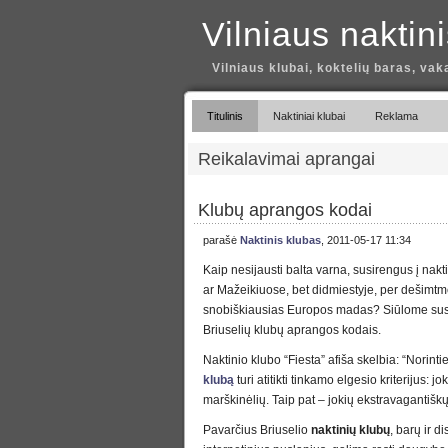
Vilniaus naktin
Vilniaus klubai, koktelių baras, vak
Titulinis
Naktiniai klubai
Reklama
Reikalavimai aprangai
Klubų aprangos kodai
parašė
Naktinis klubas
, 2011-05-17 11:34
Kaip nesijausti balta varna, susirengus į nakti
ar Mažeikiuose, bet didmiestyje, per dešimt
snobiškiausias Europos madas? Siūlome susi
Briuselių klubų aprangos kodais.
Naktinio klubo “Fiesta” afiša skelbia: “Norintie
klubą
turi atitikti tinkamo elgesio kriterijus: jo
marškinėlių. Taip pat – jokių ekstravagantiš
Pavarčius Briuselio
naktinių klubų
, barų ir 