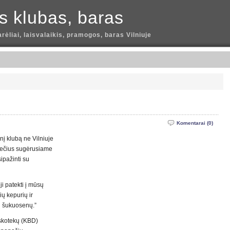
is klubas, baras
arėliai, laisvalaikis, pramogos, baras Vilniuje
Komentarai (0)
nį klubą ne Vilniuje
mečius sugėrusiame
pažinti su
ji patekti į mūsų
kių kepurių ir
kų šukuosenų.”
diskotekų (KBD)