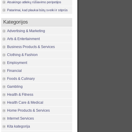
Atsakingo atliekų rūšiavimo peripetijos
Patarimai, kad plaukai būtų sveiki ir stiprūs
Kategorijos
Advertising & Marketing
Arts & Entertainment
Business Products & Services
Clothing & Fashion
Employment
Financial
Foods & Culinary
Gambling
Health & Fitness
Health Care & Medical
Home Products & Services
Internet Services
Kita kategorija