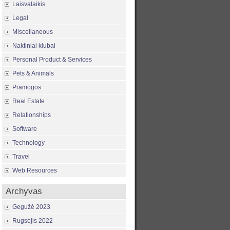
Laisvalaikis
Legal
Miscellaneous
Naktiniai klubai
Personal Product & Services
Pets & Animals
Pramogos
Real Estate
Relationships
Software
Technology
Travel
Web Resources
Archyvas
Gegužė 2023
Rugsėjis 2022