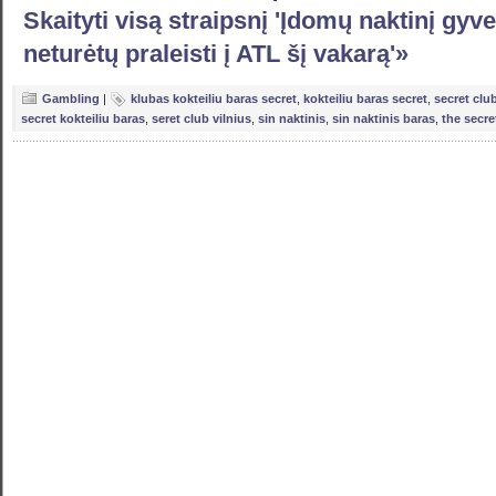
Skaityti visą straipsnį 'Įdomų naktinį gy
neturėtų praleisti į ATL šį vakarą'»
Gambling
|
klubas kokteiliu baras secret
,
kokteiliu baras secret
,
secret clu
secret kokteiliu baras
,
seret club vilnius
,
sin naktinis
,
sin naktinis baras
,
the secre