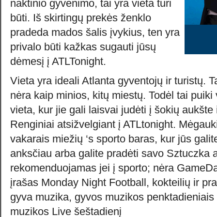
naktinio gyvenimo, tai yra vieta turi
būti. Iš skirtingų prekės ženklo
pradeda mados šalis įvykius, ten yra
privalo būti kažkas sugauti jūsų
dėmesį į ATLTonight.
Vieta yra ideali Atlanta gyventojų ir turistų. T
nėra kaip minios, kitų miestų. Todėl tai puiki 
vieta, kur jie gali laisvai judėti į šokių aukšte
Renginiai atsižvelgiant į ATLtonight. Mėgauk
vakarais miežių ‘s sporto baras, kur jūs gali
anksčiau arba galite pradėti savo Sztuczka a
rekomenduojamas jei į sporto; nėra GameDa
įrašas Monday Night Football, kokteilių ir pr
gyva muzika, gyvos muzikos penktadieniais s
muzikos Live šeštadienį