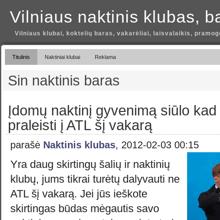
Vilniaus naktinis klubas, b
Vilniaus klubai, koktelių baras, vakarėliai, laisvalaikis, pramog
Titulinis
Naktiniai klubai
Reklama
Sin naktinis baras
Įdomų naktinį gyvenimą siūlo kad
praleisti į ATL šį vakarą
parašė
Naktinis klubas
, 2012-02-03 00:15
Yra daug skirtingų šalių ir naktinių
klubų, jums tikrai turėtų dalyvauti ne
ATL šį vakarą. Jei jūs ieškote
skirtingas būdas mėgautis savo