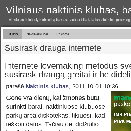
Vilniaus naktinis klubas, b
Vilniaus klubai, koktelių baras, vakarėliai, laisvalaikis, pramog
Titulinis
Naktiniai klubai
Reklama
Susirask drauga internete
Internete lovemaking metodus sve
susirask draugą greitai ir be dide
parašė
Naktinis klubas
, 2011-10-01 10:36
Gone yra dienų, kai žmonės būtų
surinkti barai, naktiniuose klubuose,
parkų arba diskotekas, tikiuosi, kad
ieškoti datos. Tačiau dėl didžiulio