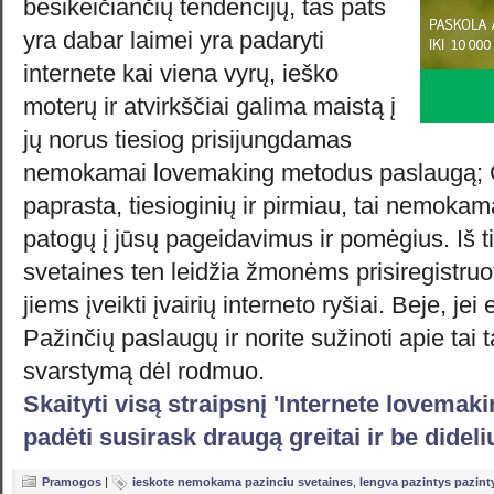
besikeičiančių tendencijų, tas pats
yra dabar laimei yra padaryti
internete kai viena vyrų, ieško
moterų ir atvirkščiai galima maistą į
jų norus tiesiog prisijungdamas
nemokamai lovemaking metodus paslaugą; Ga
paprasta, tiesioginių ir pirmiau, tai nemoka
patogų į jūsų pageidavimus ir pomėgius. Iš t
svetaines ten leidžia žmonėms prisiregistruo
jiems įveikti įvairių interneto ryšiai. Beje, je
Pažinčių paslaugų ir norite sužinoti apie tai t
svarstymą dėl rodmuo.
Skaityti visą straipsnį 'Internete lovema
padėti susirask draugą greitai ir be didel
Pramogos
|
ieskote nemokama pazinciu svetaines
,
lengva pazintys pazint