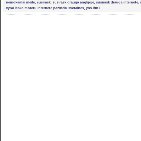
nemokamai meile
,
susirask
,
susirask drauga anglijoje
,
susirask drauga internete
,
vyrai iesko moteru internete pazinciu svetaines
,
yhs ifm1