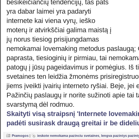
besikeičiančių tendencijų, tas pats
yra dabar laimei yra padaryti
internete kai viena vyrų, ieško
moterų ir atvirkščiai galima maistą į
jų norus tiesiog prisijungdamas
nemokamai lovemaking metodus paslaugą; Ga
paprasta, tiesioginių ir pirmiau, tai nemoka
patogų į jūsų pageidavimus ir pomėgius. Iš t
svetaines ten leidžia žmonėms prisiregistruo
jiems įveikti įvairių interneto ryšiai. Beje, je
Pažinčių paslaugų ir norite sužinoti apie tai t
svarstymą dėl rodmuo.
Skaityti visą straipsnį 'Internete lovema
padėti susirask draugą greitai ir be didel
Pramogos
|
ieskote nemokama pazinciu svetaines
,
lengva pazintys pazint