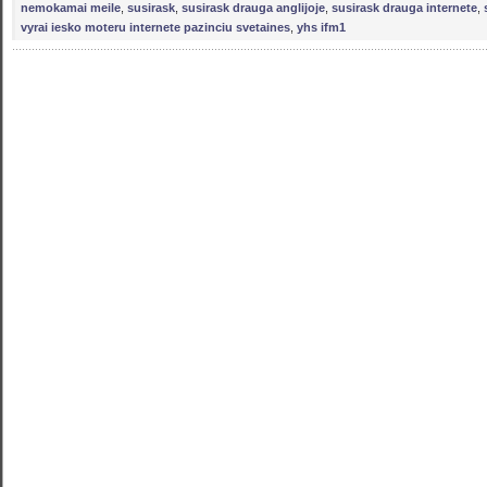
nemokamai meile
,
susirask
,
susirask drauga anglijoje
,
susirask drauga internete
,
vyrai iesko moteru internete pazinciu svetaines
,
yhs ifm1