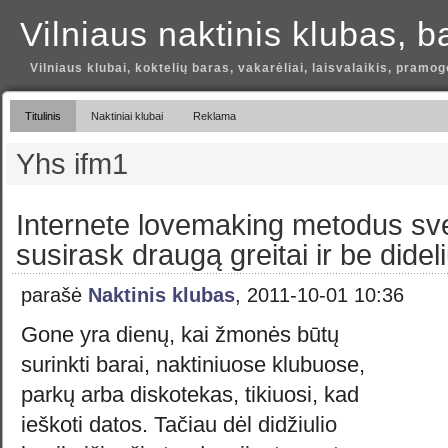
Vilniaus naktinis klubas, b
Vilniaus klubai, koktelių baras, vakarėliai, laisvalaikis, pramog
Titulinis
Naktiniai klubai
Reklama
Yhs ifm1
Internete lovemaking metodus sve
susirask draugą greitai ir be dide
parašė
Naktinis klubas
, 2011-10-01 10:36
Gone yra dienų, kai žmonės būtų
surinkti barai, naktiniuose klubuose,
parkų arba diskotekas, tikiuosi, kad
ieškoti datos. Tačiau dėl didžiulio