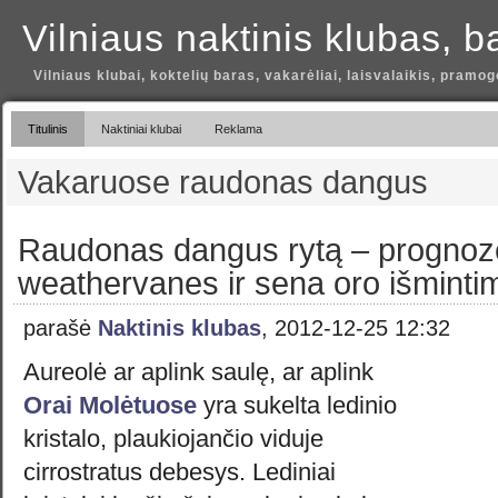
Vilniaus naktinis klubas, b
Vilniaus klubai, koktelių baras, vakarėliai, laisvalaikis, pramog
Titulinis
Naktiniai klubai
Reklama
Vakaruose raudonas dangus
Raudonas dangus rytą – prognoz
weathervanes ir sena oro išmintim
parašė
Naktinis klubas
, 2012-12-25 12:32
Aureolė ar aplink saulę, ar aplink
Orai Molėtuose
yra sukelta ledinio
kristalo, plaukiojančio viduje
cirrostratus debesys. Lediniai