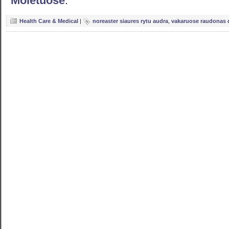
Molėtuose
.
Health Care & Medical
|
noreaster siaures rytu audra
,
vakaruose raudonas