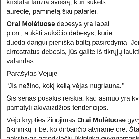
kristalai laužia šviesą, kuri sukels
aureolę, paminėtą šiai patarlei.
Orai Molėtuose
debesys yra labai
ploni, aukšti aukščio debesys, kurie
duoda dangui pienišką baltą pasirodymą. Jei
cirrostratus debesis, jūs galite iš tikrųjų lauk
valandas.
Parašytas Vėjuje
“Jis nežino, kokį kelią vėjas nugriauna.”
Šis senas posakis reiškia, kad asmuo yra kva
pamatyti akivaizdžios tendencijos.
Vėjo krypties žinojimas
Orai Molėtuose
gyv
ūkininkų ir bet ko dirbančio atvirame ore. Št
ankstyvas amerikiečių ūkininko gyvenamas