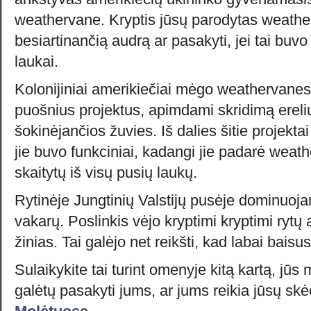
weathervane. Kryptis jūsų parodytas weather
besiartinančią audrą ar pasakyti, jei tai buvo
laukai.
Kolonijiniai amerikiečiai mėgo weathervanes i
puošnius projektus, apimdami skridimą erelių
šokinėjančios žuvies. Iš dalies šitie projektai
jie buvo funkciniai, kadangi jie padarė weat
skaitytų iš visų pusių laukų.
Rytinėje Jungtinių Valstijų pusėje dominuoja
vakarų. Poslinkis vėjo kryptimi kryptimi rytų 
žinias. Tai galėjo net reikšti, kad labai baisus
Sulaikykite tai turint omenyje kitą kartą, jū
galėtų pasakyti jums, ar jums reikia jūsų sk