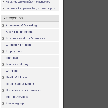
Atsakingo atliekų rūšiavimo peripetijos
Patarimai, kad plaukai būtų sveiki ir stiprūs
Kategorijos
Advertising & Marketing
Arts & Entertainment
Business Products & Services
Clothing & Fashion
Employment
Financial
Foods & Culinary
Gambling
Health & Fitness
Health Care & Medical
Home Products & Services
Internet Services
Kita kategorija