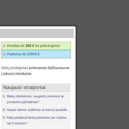
Kreditas iki
300 €
be pabrangimo!
Paskolos iki 10000 €
Gėlių pristatymas
prieinamas didžiausiuose
Lietuvos miestuose.
Naujausi straipsniai
Blakių detektorius: saugumo priemonė ar
privatumo pažeidimas?
Naujos dienos sutikimas su kavos puodeliu
Kaip pasidaryti lanką plaukams per mažiau
nei 5 minutes?