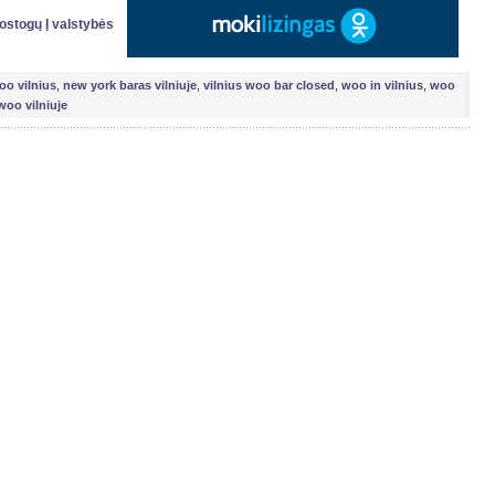
tostogų Į valstybės
oo vilnius
,
new york baras vilniuje
,
vilnius woo bar closed
,
woo in vilnius
,
woo
woo vilniuje