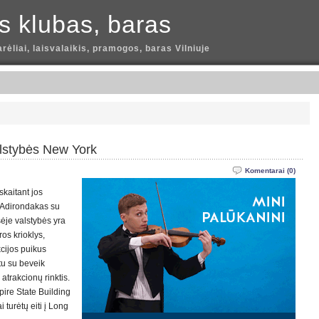
is klubas, baras
arėliai, laisvalaikis, pramogos, baras Vilniuje
alstybės New York
Komentarai (0)
įskaitant jos
a Adirondakas su
sėje valstybės yra
os krioklys,
kcijos puikus
tu su beveik
trakcionų rinktis.
pire State Building
i turėtų eiti į Long