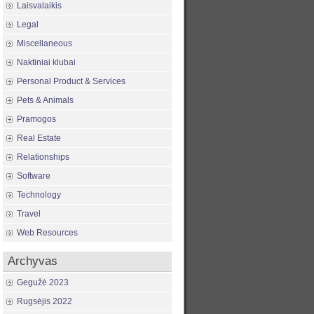
Laisvalaikis
Legal
Miscellaneous
Naktiniai klubai
Personal Product & Services
Pets & Animals
Pramogos
Real Estate
Relationships
Software
Technology
Travel
Web Resources
Archyvas
Gegužė 2023
Rugsėjis 2022