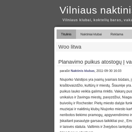
Vilniaus naktin
Vilniaus klubai, koktelių baras, vak
Titulinis
Naktiniai klubai
Reklama
Woo litwa
Planavimo puikus atostogų Į v
parašė
Naktinis klubas
, 2011-09-30 16:03
Niujorko Valstijos yra įvairių įvairiais būdais, 
kraštovaizdžio, kultūrų ir miestų. Šiaurėje yr
puikus lauko veikla galima rinktis. Vakarų pu
unikalus ir žavinga miestų, pavyzdžiui, Niagar
buivolių ir Rochester. Pietų miesto dalyje fun
muziejai ir naktinių klubų Niujorko miesto kar
neribotos tiekimo pramogų, apgyvendinimo ir a
Įskaitant pasaulyje garsaus taikikliai pvz., Em
ir laisvės statula. Valtimis ir žvejybos lankytoja