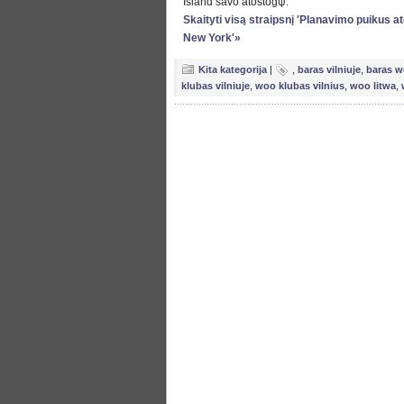
Island savo atostogψ.
Skaityti visą straipsnį 'Planavimo puikus a
New York'»
Kita kategorija
|
,
baras vilniuje
,
baras w
klubas vilniuje
,
woo klubas vilnius
,
woo litwa
,