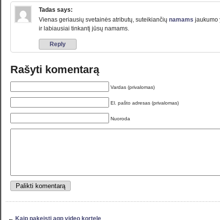
Tadas
says:
Vienas geriausių svetainės atributų, suteikiančių
namams
jaukumo yr
ir labiausiai tinkantį jūsų namams.
Reply
Rašyti komentarą
Vardas (privalomas)
El. pašto adresas (privalomas)
Nuoroda
←
Kaip pakeisti agp video kortelę