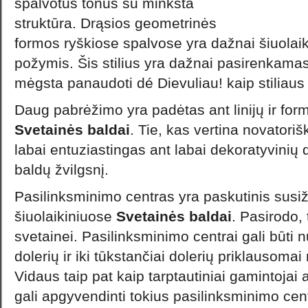
spalvotus tonus su minkšta
struktūra. Drąsios geometrinės
formos ryškiose spalvose yra dažnai šiuolai
požymis. Šis stilius yra dažnai pasirenkama
mėgsta panaudoti dé Dievuliau! kaip stiliaus 
Daug pabrėžimo yra padėtas ant linijų ir for
Svetainės baldai
. Tie, kas vertina novatoriš
labai entuziastingas ant labai dekoratyvinių da
baldų žvilgsnį.
Pasilinksminimo centras yra paskutinis susi
šiuolaikiniuose
Svetainės baldai
. Pasirodo, 
svetainei. Pasilinksminimo centrai gali būti 
dolerių ir iki tūkstančiai dolerių priklausomai
Vidaus taip pat kaip tarptautiniai gamintojai 
gali apgyvendinti tokius pasilinksminimo cen