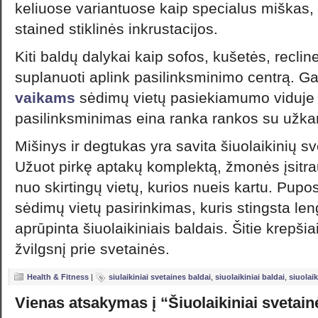
keliuose variantuose kaip specialus miškas,
stained stiklinės inkrustacijos.
Kiti baldų dalykai kaip sofos, kušetės, recline
suplanuoti aplink pasilinksminimo centrą. Ga
vaikams
sėdimų vietų pasiekiamumo viduje y
pasilinksminimas eina ranka rankos su užka
Mišinys ir degtukas yra savita šiuolaikinių s
Užuot pirkę aptakų komplektą, žmonės įsitrau
nuo skirtingų vietų, kurios nueis kartu. Pupo
sėdimų vietų pasirinkimas, kuris stingsta len
aprūpinta šiuolaikiniais baldais. Šitie krepšia
žvilgsnį prie svetainės.
Health & Fitness
|
siulaikiniai svetaines baldai
,
siuolaikiniai baldai
,
siuolaik
Vienas atsakymas į “Šiuolaikiniai svetain