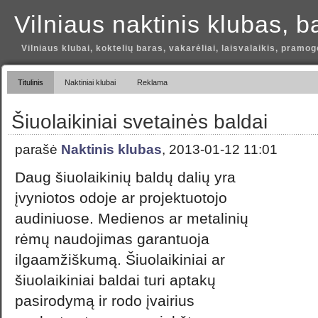
Vilniaus naktinis klubas, b
Vilniaus klubai, koktelių baras, vakarėliai, laisvalaikis, pramog
Titulinis
Naktiniai klubai
Reklama
Šiuolaikiniai svetainės baldai
parašė
Naktinis klubas
, 2013-01-12 11:01
Daug šiuolaikinių baldų dalių yra
įvyniotos odoje ar projektuotojo
audiniuose. Medienos ar metalinių
rėmų naudojimas garantuoja
ilgaamžiškumą. Šiuolaikiniai ar
šiuolaikiniai baldai turi aptakų
pasirodymą ir rodo įvairius