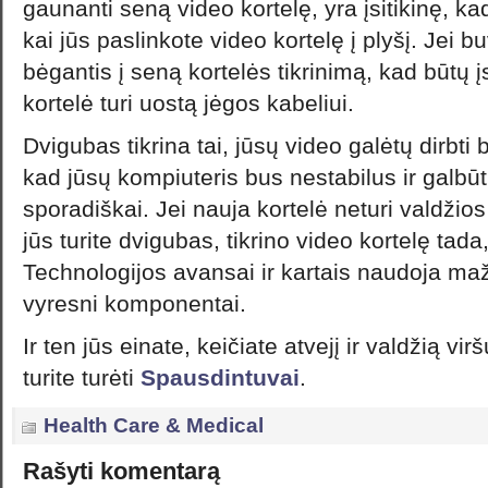
gaunanti seną video kortelę, yra įsitikinę, ka
kai jūs paslinkote video kortelę į plyšį. Jei b
bėgantis į seną kortelės tikrinimą, kad būtų į
kortelė turi uostą jėgos kabeliui.
Dvigubas tikrina tai, jūsų video galėtų dirbti b
kad jūsų kompiuteris bus nestabilus ir galbū
sporadiškai. Jei nauja kortelė neturi valdžios
jūs turite dvigubas, tikrino video kortelę tada, 
Technologijos avansai ir kartais naudoja ma
vyresni komponentai.
Ir ten jūs einate, keičiate atvejį ir valdžią vir
turite turėti
Spausdintuvai
.
Health Care & Medical
Rašyti komentarą