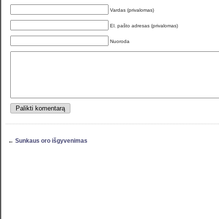
Vardas (privalomas)
El. pašto adresas (privalomas)
Nuoroda
←
Sunkaus oro išgyvenimas