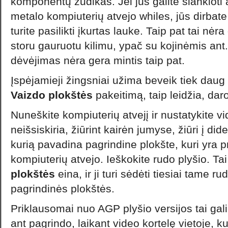
komponentų žudikas. Jei jūs galite slankioti
metalo kompiuterių atvejo whiles, jūs dirbate 
turite pasilikti įkurtas lauke. Taip pat tai nėra
storu gauruotu kilimu, ypač su kojinėmis ant
dėvėjimas nėra gera mintis taip pat.
Įspėjamieji žingsniai užima beveik tiek daug l
Vaizdo plokštės
pakeitimą, taip leidžia, daro
Nuneškite kompiuterių atvejį ir nustatykite vid
neišsiskiria, žiūrint kairėn jumyse, žiūri į did
kurią pavadina pagrindine plokšte, kuri yra p
kompiuterių atvejo. Ieškokite rudo plyšio. Tai
plokštės
eina, ir ji turi sėdėti tiesiai tame r
pagrindinės plokštės.
Priklausomai nuo AGP plyšio versijos tai gali 
ant pagrindo, laikant video kortelę vietoje, k