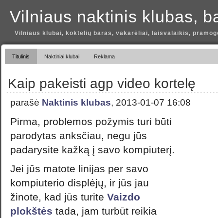
Vilniaus naktinis klubas, b
Vilniaus klubai, koktelių baras, vakarėliai, laisvalaikis, pramog
Titulinis
Naktiniai klubai
Reklama
Kaip pakeisti agp video kortelę
parašė
Naktinis klubas
, 2013-01-07 16:08
Pirma, problemos požymis turi būti
parodytas anksčiau, negu jūs
padarysite kažką į savo kompiuterį.
Jei jūs matote linijas per savo
kompiuterio displėjų, ir jūs jau
žinote, kad jūs turite
Vaizdo
plokštės
tada, jam turbūt reikia