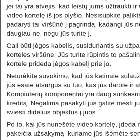
jei tai yra atvejis, kad leistų jums užtraukti ir
video kortelę iš jos plyšio. Nesisupkite palik
padaryti tai viršūnė į pagrindą, kadangi jūs n
daugiau ne, negu jūs turite į.
Gali būti jėgos kabelis, susiduriantis su užp
kortelės viršūne. Jūs turite rūpintis to pašali
kortelė prideda jėgos kabelį prie jo.
Neturėkite suvokimo, kad jūs ketinate sulauž
jūs esate atsargus su tuo, kas jūs darote ir a
Kompiuterių komponentai yra daug sunkesni
kreditą. Negalima pasakyti jūs galite mesti j
sviesti didelius objektus į juos.
Po to, kai jūs nunešėte video kortelę, įdeda 
pakeičia užsakymą, kuriame jūs išėmėte seną