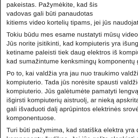
pakeistas. Pažymėkite, kad šis
vadovas gali būti panaudotas
kitiems video kortelių tipams, jei jūs naudoja
Tokiu būdu mes esame nustatyti mūsų video 
Jūs norite įsitikinti, kad kompiuteris yra išun
ketiname paleisti tiek daug elektros iš kompi
kad sumažintume kenksmingų komponentų 
Po to, kai valdžia yra jau nuo traukimo valdž
kompiuterio. Tada jūs norėsite spausti valdž
kompiuterio. Jūs galėtumėte pamatyti lengv
išgirsti kompiuterių aistruolį, ar nieką apskrit
gali išvaduoti dalį aprūpintos elektrinės sro
komponentuose.
Turi būti pažymima, kad statiška elektra yra 