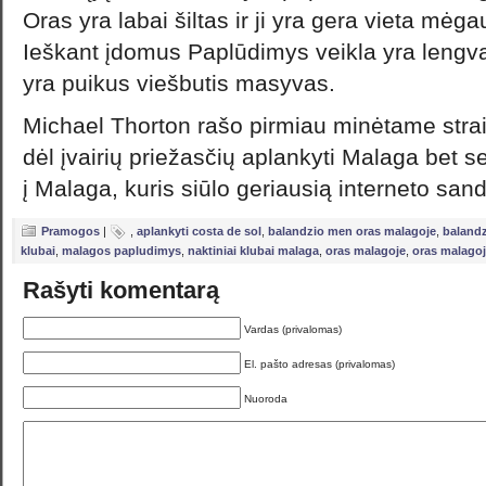
Oras yra labai šiltas ir ji yra gera vieta mėga
Ieškant įdomus Paplūdimys veikla yra lengva
yra puikus viešbutis masyvas.
Michael Thorton rašo pirmiau minėtame strai
dėl įvairių priežasčių aplankyti Malaga bet s
į Malaga, kuris siūlo geriausią interneto sand
Pramogos
|
,
aplankyti costa de sol
,
balandzio men oras malagoje
,
baland
klubai
,
malagos papludimys
,
naktiniai klubai malaga
,
oras malagoje
,
oras malago
Rašyti komentarą
Vardas (privalomas)
El. pašto adresas (privalomas)
Nuoroda