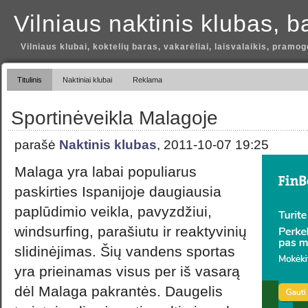
Vilniaus naktinis klubas, b
Vilniaus klubai, koktelių baras, vakarėliai, laisvalaikis, pramog
Titulinis
Naktiniai klubai
Reklama
Sportinėveikla Malagoje
parašė
Naktinis klubas
, 2011-10-07 19:25
Malaga yra labai populiarus
paskirties Ispanijoje daugiausia
paplūdimio veikla, pavyzdžiui,
windsurfing, parašiutu ir reaktyvinių
slidinėjimas. Šių vandens sportas
yra prieinamas visus per iš vasarą
dėl Malaga pakrantės. Daugelis