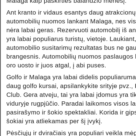
Malaga kaip paskirties balandžio mėnesį.
Ant kranto ir vidaus esantys daug atrakcionų
automobilių nuomos lankant Malaga, nes vis
nėra labai geras. Rezervuoti automobilį iš an
yra labai populiarus turistų, vietoje. Laukian
automobilio susitarimų rezultatas bus ne gaut
brangesnis. Automobilių nuomos paslaugos bus
oro uosto ir juos atgal, į abi puses.
Golfo ir Malaga yra labai didelis populiarumas
daug golfo kursai, apsilankykite srityje pvz
Club. Gera atveju, tai yra labai įdomus yra t
viduryje rugpjūčio. Paradai laikomos visos l
pasirašymo ir šokio spektakliai. Korida ir gi
šokiai yra atliekamas per šį įvykį.
Pėsčiųjų ir dviračiais yra populiari veikla m