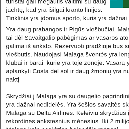
turistai gali mėgautis valtimi su daug
jachtų, kad yra išilgai kranto linijos.
Tinklinis yra įdomus sporto, kuris yra dažnai
Yra daug prabangos ir Pigūs viešbučiai, Malag
tai dėl Savaitgalio pabėgimas ar vasaros a
galima iš anksto. Rezervuoti pradžioje bus s
viešbutis. Naudojasi Malaga šventės yra len
klubai ir barai, kurie yra toje zonoje. Vasarą 
aplankyti Costa del sol ir daug žmonių yra nu
naktį
Skrydžiai į Malaga yra su daugelio pagrindini
yra dažnai nedidelės. Yra šešios savaitės skr
Malaga su Delta Airlines. Keleivių skrydžius
rekordines ankstesnius mėnesius. Iki 2 milijo