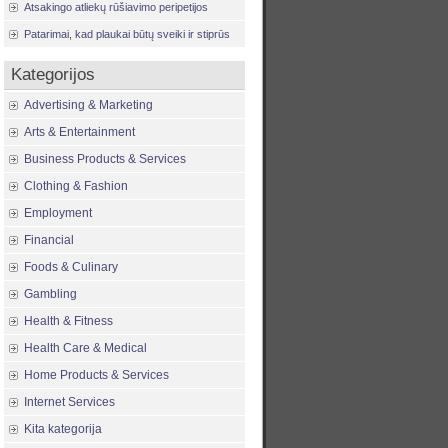
Atsakingo atliekų rūšiavimo peripetijos
Patarimai, kad plaukai būtų sveiki ir stiprūs
Kategorijos
Advertising & Marketing
Arts & Entertainment
Business Products & Services
Clothing & Fashion
Employment
Financial
Foods & Culinary
Gambling
Health & Fitness
Health Care & Medical
Home Products & Services
Internet Services
Kita kategorija