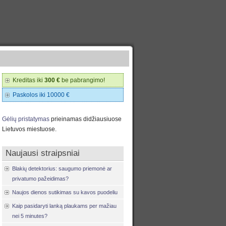
Kreditas iki
300 €
be pabrangimo!
Paskolos iki 10000 €
Gėlių pristatymas
prieinamas didžiausiuose
Lietuvos miestuose.
Naujausi straipsniai
Blakių detektorius: saugumo priemonė ar
privatumo pažeidimas?
Naujos dienos sutikimas su kavos puodeliu
Kaip pasidaryti lanką plaukams per mažiau
nei 5 minutes?