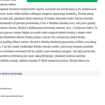
a geras laikas
je apima Oceana harbourside rajone, kuriame yra penki barų ir du naktiniuose
iems, kurie ieško kažkur stilingas mėginio spalvinga kokteilių. Rasite daug
škai taip pat, įskaitant labai malonus iš naktys Karaoke-man! Senas miestas
atsiskaityti už įtempti perdavimų Cher ir Beatles klasika nors, kai jums galėtų
stose, kūnas, Bristol’s didžiausias koncertų vietose, pvz., Colstonas Hall ir St
ra garsus visoje šalyje yra puiki vieta sugauti didelis teatrą ir etape rodo
giau klasikinio skonio linkęs pulko į senas Vic, seniausių darbo teatro
ios grafiką ištisus metus. Bristol’s didelių studentų gyventojų reiškia, yra daug
 ir jei jūs esate viešbutyje Bristol miesto centro, jums bus lengvai pasiekti
 nereikės nerimauti dėl ko grįžti į savo kambarį saugiai. Jūs taip pat turėtų
 vandens restoranų per savo laiką Bristolyje, įskaitant vietose patinka
elis maisto, didelis muzika P. Wolf makaronų baras. Bristol tikrai yra
s klubas bristolyje
privalomas)
o adresas (privalomas)