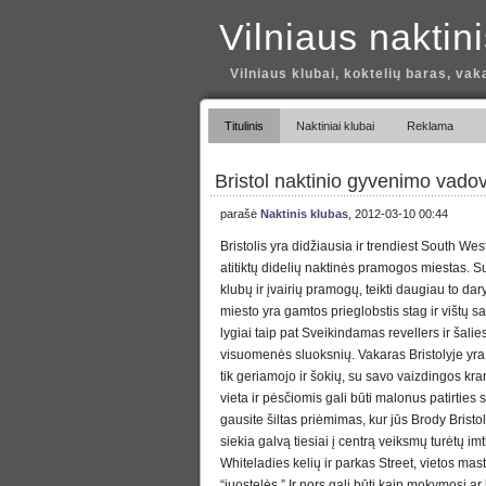
Vilniaus naktin
Vilniaus klubai, koktelių baras, vak
Titulinis
Naktiniai klubai
Reklama
Bristol naktinio gyvenimo vado
parašė
Naktinis klubas
, 2012-03-10 00:44
Bristolis yra didžiausia ir trendiest South Wes
atitiktų didelių naktinės pramogos miestas. 
klubų ir įvairių pramogų, teikti daugiau to dary
miesto yra gamtos prieglobstis stag ir vištų sa
lygiai taip pat Sveikindamas revellers ir šalie
visuomenės sluoksnių. Vakaras Bristolyje yr
tik geriamojo ir šokių, su savo vaizdingos kra
vieta ir pėsčiomis gali būti malonus patirties
gausite šiltas priėmimas, kur jūs Brody Bristol
siekia galvą tiesiai į centrą veiksmų turėtų i
Whiteladies kelių ir parkas Street, vietos ma
“juostelės.” Ir nors gali būti kaip mokymosi a