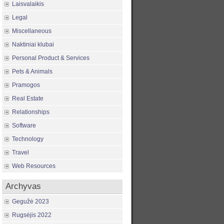
Laisvalaikis
Legal
Miscellaneous
Naktiniai klubai
Personal Product & Services
Pets & Animals
Pramogos
Real Estate
Relationships
Software
Technology
Travel
Web Resources
Archyvas
Gegužė 2023
Rugsėjis 2022