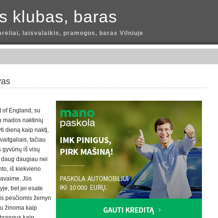
is klubas, baras
arėliai, laisvalaikis, pramogos, baras Vilniuje
vas
t of England, su
Su mados naktinių
ti dieną kaip naktį,
vaitgaliais, tačiau
s gyvūnų iš visų
a daug daugiau nei
nto, iš kiekvieno
 savaime. Jūs
yje, bet jei esate
mtis pėsčiomis žemyn
stu žinoma kaip
r brangus kaip