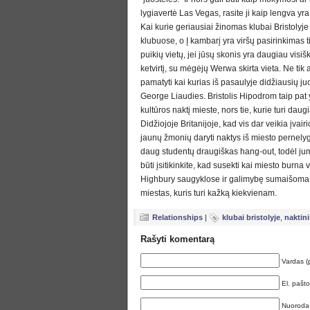
lygiavertė Las Vegas, rasite ji kaip lengva yr
Kai kurie geriausiai žinomas klubai Bristoly
klubuose, o Į kambarį yra viršų pasirinkimas t
puikių vietų, jei jūsų skonis yra daugiau visi
ketvirtį, su mėgėjų Werwa skirta vieta. Ne tik 
pamatyti kai kurias iš pasaulyje didžiausių juo
George Liaudies. Bristolis Hipodrom taip pat y
kultūros naktį mieste, nors tie, kurie turi dau
Didžiojoje Britanijoje, kad vis dar veikia įvair
jaunų žmonių daryti naktys iš miesto pernelyg,
daug studentų draugiškas hang-out, todėl jums
būti įsitikinkite, kad susekti kai miesto burna
Highbury saugyklose ir galimybę sumaišoma did
miestas, kuris turi kažką kiekvienam.
Relationships
|
klubai bristolyje
,
naktini
Rašyti komentarą
Vardas (
El. pašt
Nuoroda