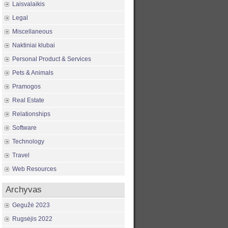
Laisvalaikis
Legal
Miscellaneous
Naktiniai klubai
Personal Product & Services
Pets & Animals
Pramogos
Real Estate
Relationships
Software
Technology
Travel
Web Resources
Archyvas
Gegužė 2023
Rugsėjis 2022