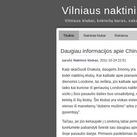
Vilniaus naktin
Vilniaus klubai, koktelių baras, vak
Titulinis
Naktiniai klubai
Reklama
Daugiau informacijos apie China
parašė
Naktinis klubas
, 2011-10-24 22:51
Kaip skaičiuoti Drakula, daugelis žmonių yra m
todėl naktinių klubų. Kai kalbate apie plana
dienomis Londone, tai reiškia, jūs kalbate ap
laiko kai kuriose iš geriausių Londonas nakti
vizito į šios pasaulio dalies bus unsatisfying, 
keletą iš šių klubų. Šie klubai yra viskas visie
vienas iš manekenų “dubens mušimo” arba zo
gyventojų”.
Tačiau, jei jūs keliaujate į Londoną labai pirm
turėtumėte pabandyti šviesti sau daugiau apie
šioje pasaulio dalyje. Pirmasis pastebimas da