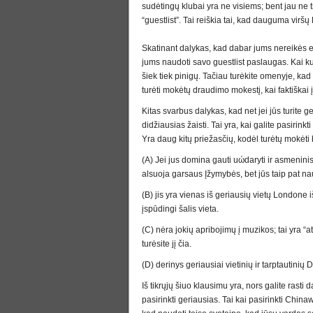
sudėtingų klubai yra ne visiems; bent jau ne 
“guestlist”. Tai reiškia tai, kad dauguma vir
Skatinant dalykas, kad dabar jums nereikės ei
jums naudoti savo guestlist paslaugas. Kai k
šiek tiek pinigų. Tačiau turėkite omenyje, kad
turėti mokėtų draudimo mokestį, kai faktiškai į
Kitas svarbus dalykas, kad net jei jūs turite ge
didžiausias žaisti. Tai yra, kai galite pasirin
Yra daug kitų priežasčių, kodėl turėtų mokėti
(A) Jei jus domina gauti uώdaryti ir asmeninis
alsuoja garsaus Įžymybės, bet jūs taip pat na
(B) jis yra vienas iš geriausių vietų Londone iš
įspūdingi šalis vieta.
(C) nėra jokių apribojimų į muzikos; tai yra “
turėsite jį čia.
(D) derinys geriausiai vietinių ir tarptautinių D
Iš tikrųjų šiuo klausimu yra, nors galite rasti
pasirinkti geriausias. Tai kai pasirinkti Chinaw