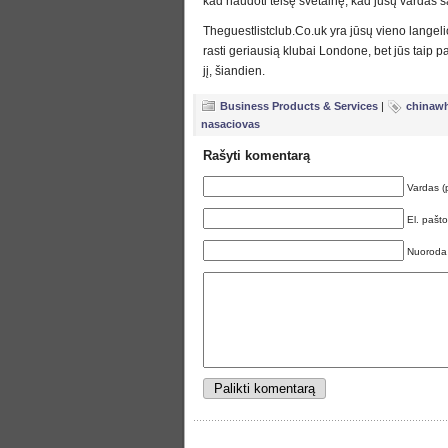
kad naudoti teisę svetainę, kad jūsų vardas 
Theguestlistclub.Co.uk yra jūsų vieno langelio
rasti geriausią klubai Londone, bet jūs taip pa
jį, šiandien.
Business Products & Services
|
chinawh
nasaciovas
Rašyti komentarą
Vardas (
El. pašt
Nuoroda