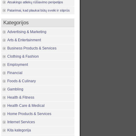
Atsakingo atliekų rūšiavimo peripetijos
Patarimai, kad plaukai būtų sveiki ir stiprūs
Kategorijos
Advertising & Marketing
Arts & Entertainment
Business Products & Services
Clothing & Fashion
Employment
Financial
Foods & Culinary
Gambling
Health & Fitness
Health Care & Medical
Home Products & Services
Internet Services
Kita kategorija