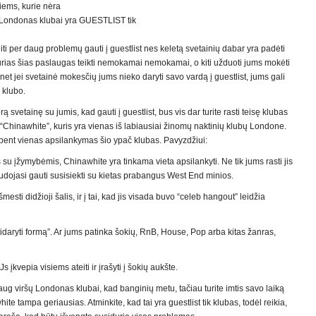
tiems, kurie nėra
šų Londonas klubai yra GUESTLIST tik
ti per daug problemų gauti į guestlist nes keletą svetainių dabar yra padėti
urias šias paslaugas teikti nemokamai nemokamai, o kiti užduoti jums mokėti
 net jei svetainė mokesčių jums nieko daryti savo vardą į guestlist, jums gali
 klubo.
rą svetainę su jumis, kad gauti į guestlist, bus vis dar turite rasti teisę klubas
kti “Chinawhite”, kuris yra vienas iš labiausiai žinomų naktinių klubų Londone.
 bent vienas apsilankymas šio ypač klubas. Pavyzdžiui:
 su įžymybėmis, Chinawhite yra tinkama vieta apsilankyti. Ne tik jums rasti jis
udojasi gauti susisiekti su kietas prabangus West End minios.
mesti didžioji šalis, ir į tai, kad jis visada buvo “celeb hangout” leidžia
atidaryti formą”. Ar jums patinka šokių, RnB, House, Pop arba kitas žanras,
Js įkvepia visiems ateiti ir įrašyti į šokių aukšte.
 daug viršų Londonas klubai, kad banginių metu, tačiau turite imtis savo laiką
hite tampa geriausias. Atminkite, kad tai yra guestlist tik klubas, todėl reikia,