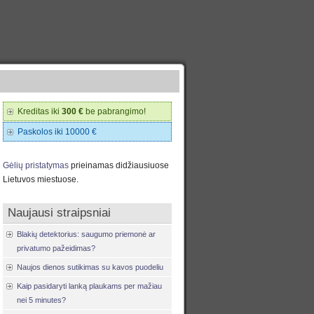
Kreditas iki
300 €
be pabrangimo!
Paskolos iki 10000 €
Gėlių pristatymas
prieinamas didžiausiuose
Lietuvos miestuose.
Naujausi straipsniai
Blakių detektorius: saugumo priemonė ar
privatumo pažeidimas?
Naujos dienos sutikimas su kavos puodeliu
Kaip pasidaryti lanką plaukams per mažiau
nei 5 minutes?