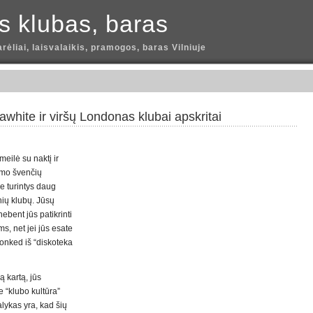
is klubas, baras
arėliai, laisvalaikis, pramogos, baras Vilniuje
white ir viršų Londonas klubai apskritai
eilė su naktį ir
vimo švenčių
ie turintys daug
nių klubų. Jūsų
nebent jūs patikrinti
ms, net jei jūs esate
nked iš “diskoteka
ą kartą, jūs
 “klubo kultūra”
lykas yra, kad šių