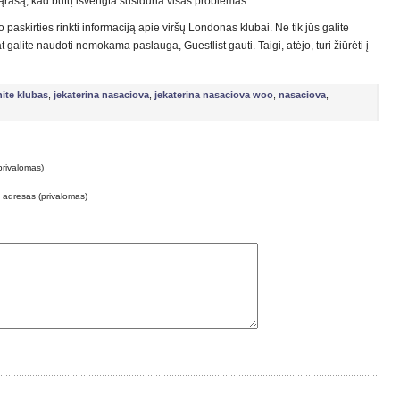
sąrašą, kad būtų išvengta susiduria visas problemas.
 paskirties rinkti informaciją apie viršų Londonas klubai. Ne tik jūs galite
t galite naudoti nemokama paslauga, Guestlist gauti. Taigi, atėjo, turi žiūrėti į
ite klubas
,
jekaterina nasaciova
,
jekaterina nasaciova woo
,
nasaciova
,
privalomas)
o adresas (privalomas)