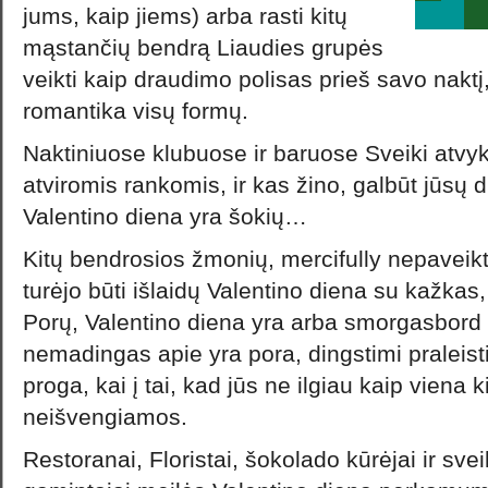
jums, kaip jiems) arba rasti kitų
mąstančių bendrą Liaudies grupės
veikti kaip draudimo polisas prieš savo naktį
romantika visų formų.
Naktiniuose klubuose ir baruose Sveiki atvyk
atviromis rankomis, ir kas žino, galbūt jūsų 
Valentino diena yra šokių…
Kitų bendrosios žmonių, mercifully nepaveikta
turėjo būti išlaidų Valentino diena su kažkas, t
Porų, Valentino diena yra arba smorgasbord 
nemadingas apie yra pora, dingstimi praleist
proga, kai į tai, kad jūs ne ilgiau kaip viena 
neišvengiamos.
Restoranai, Floristai, šokolado kūrėjai ir sve