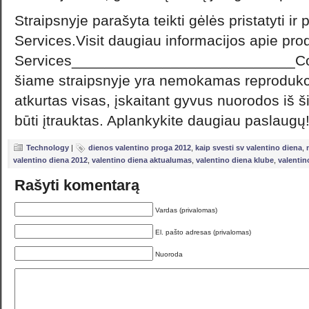
Straipsnyje parašyta teikti gėlės pristatyti ir
Services.Visit daugiau informacijos apie pro
Services___________________________Copy
šiame straipsnyje yra nemokamas reprodukcija
atkurtas visas, įskaitant gyvus nuorodos iš ši
būti įtrauktas. Aplankykite daugiau paslaugų
Technology
|
dienos valentino proga 2012
,
kaip svesti sv valentino diena
,
valentino diena 2012
,
valentino diena aktualumas
,
valentino diena klube
,
valentin
Rašyti komentarą
Vardas (privalomas)
El. pašto adresas (privalomas)
Nuoroda