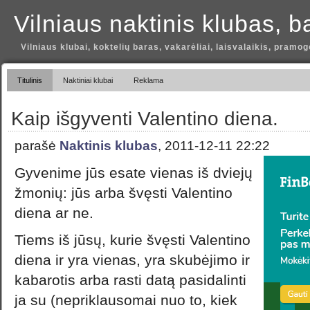
Vilniaus naktinis klubas, b
Vilniaus klubai, koktelių baras, vakarėliai, laisvalaikis, pramog
Titulinis
Naktiniai klubai
Reklama
Kaip išgyventi Valentino diena.
parašė
Naktinis klubas
, 2011-12-11 22:22
Gyvenime jūs esate vienas iš dviejų
žmonių: jūs arba švęsti Valentino
diena ar ne.
Tiems iš jūsų, kurie švęsti Valentino
diena ir yra vienas, yra skubėjimo ir
kabarotis arba rasti datą pasidalinti
ja su (nepriklausomai nuo to, kiek