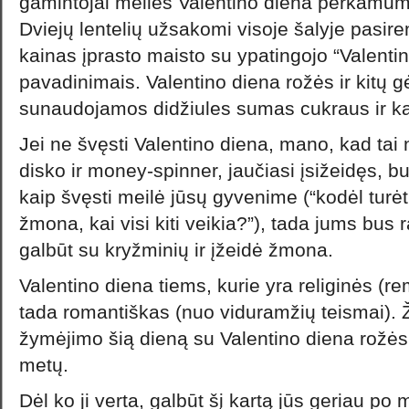
gamintojai meilės Valentino diena perkamum
Dviejų lentelių užsakomi visoje šalyje pasir
kainas įprasto maisto su ypatingojo “Valent
pavadinimais. Valentino diena rožės ir kitų g
sunaudojamos didžiules sumas cukraus ir k
Jei ne švęsti Valentino diena, mano, kad tai
disko ir money-spinner, jaučiasi įsižeidęs, b
kaip švęsti meilė jūsų gyvenime (“kodėl turėt
žmona, kai visi kiti veikia?”), tada jums bu
galbūt su kryžminių ir įžeidė žmona.
Valentino diena tiems, kurie yra religinės (re
tada romantiškas (nuo viduramžių teismai).
žymėjimo šią dieną su Valentino diena rožės
metų.
Dėl ko ji verta, galbūt šį kartą jūs geriau po 