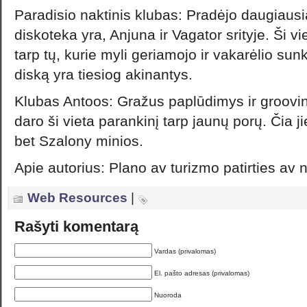
Paradisio naktinis klubas: Pradėjo daugiausia
diskoteka yra, Anjuna ir Vagator srityje. Ši v
tarp tų, kurie myli geriamojo ir vakarėlio sunk
diską yra tiesiog akinantys.
Klubas Antoos: Gražus paplūdimys ir groov
daro ši vieta parankinį tarp jaunų porų. Čia ji
bet Szalony minios.
Apie autorius: Plano av turizmo patirties av
Web Resources
|
Rašyti komentarą
Vardas (privalomas)
El. pašto adresas (privalomas)
Nuoroda