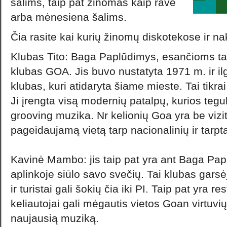
šalims, taip pat žinomas kaip rave
arba mėnesiena šalims.
Čia rasite kai kurių žinomų diskotekose ir n
Klubas Tito: Baga Paplūdimys, esančioms tai
klubas GOA. Jis buvo nustatyta 1971 m. ir il
klubas, kuri atidaryta šiame mieste. Tai tikr
Ji įrengta visą modernių patalpų, kurios tegu
grooving muzika. Nr kelionių Goa yra be vizito
pageidaujamą vietą tarp nacionalinių ir tarp
Kavinė Mambo: jis taip pat yra ant Baga Pap
aplinkoje siūlo savo svečių. Tai klubas garsėj
ir turistai gali šokių čia iki PI. Taip pat yra r
keliautojai gali mėgautis vietos Goan virtuv
naujausią muziką.