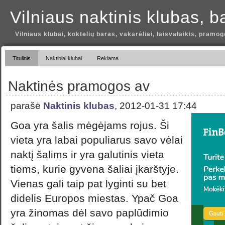
Vilniaus naktinis klubas, b
Vilniaus klubai, koktelių baras, vakarėliai, laisvalaikis, pramog
Titulinis
Naktiniai klubai
Reklama
Naktinės pramogos av
parašė
Naktinis klubas
, 2012-01-31 17:44
Goa yra šalis mėgėjams rojus. Ši
vieta yra labai populiarus savo vėlai
naktį šalims ir yra galutinis vieta
tiems, kurie gyvena šaliai įkarštyje.
Vienas gali taip pat lyginti su bet
didelis Europos miestas. Ypač Goa
yra žinomas dėl savo paplūdimio