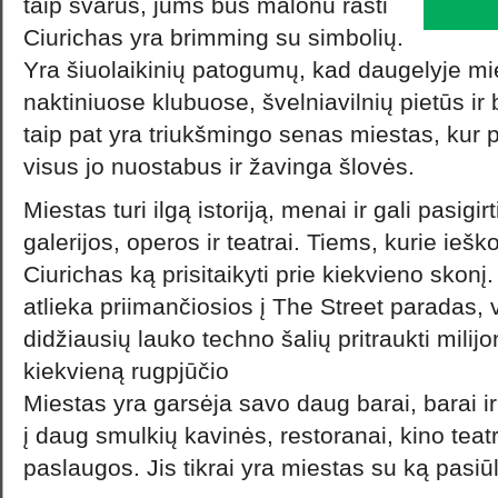
taip švarus, jums bus malonu rasti
Ciurichas yra brimming su simbolių.
Yra šiuolaikinių patogumų, kad daugelyje mi
naktiniuose klubuose, švelniavilnių pietūs ir 
taip pat yra triukšmingo senas miestas, kur p
visus jo nuostabus ir žavinga šlovės.
Miestas turi ilgą istoriją, menai ir gali pasigi
galerijos, operos ir teatrai. Tiems, kurie ie
Ciurichas ką prisitaikyti prie kiekvieno skonį.
atlieka priimančiosios į The Street paradas, 
didžiausių lauko techno šalių pritraukti mili
kiekvieną rugpjūčio
Miestas yra garsėja savo daug barai, barai ir
į daug smulkių kavinės, restoranai, kino teatra
paslaugos. Jis tikrai yra miestas su ką pasiūl