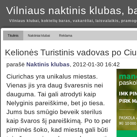
Vilniaus naktinis klubas, b
Vilniaus klubai, koktelių baras, vakarėliai, laisvalaikis, pramog
Titulinis
Naktiniai klubai
Reklama
Kelionės Turistinis vadovas po Ciu
parašė
Naktinis klubas
, 2012-01-30 16:42
Ciurichas yra unikalus miestas.
Vienas jis yra daug švaresnis nei
dauguma. Tai gali atrodyti kaip
Nelyginis pareiškime, bet jo tiesa.
Jums bus smūgio beveik sterilus
kaip švaros šį pareiškimą. Po to per
pirminės šoko, kad miestą gali būti