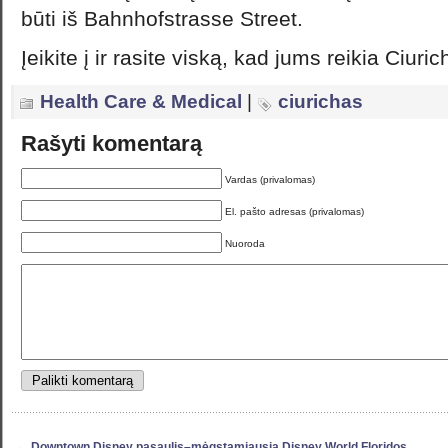
būti iš Bahnhofstrasse Street.
Įeikite į ir rasite viską, kad jums reikia Ciuri
Health Care & Medical
|
ciurichas
Rašyti komentarą
Vardas (privalomas)
El. pašto adresas (privalomas)
Nuoroda
←
Downtown Disney pasaulis–mėgstamiausia Disney World Floridos