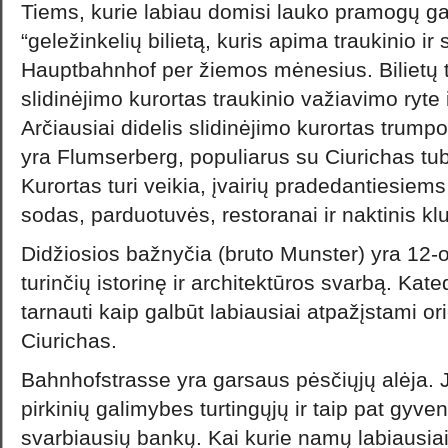
Tiems, kurie labiau domisi lauko pramogų gal
“geležinkelių bilietą, kuris apima traukinio ir 
Hauptbahnhof per žiemos mėnesius. Bilietų 
slidinėjimo kurortas traukinio važiavimo ryte i
Arčiausiai didelis slidinėjimo kurortas trump
yra Flumserberg, populiarus su Ciurichas tu
Kurortas turi veikia, įvairių pradedantiesiems 
sodas, parduotuvės, restoranai ir naktinis kl
Didžiosios bažnyčia (bruto Munster) yra 12-
turinčių istorinę ir architektūros svarbą. Ka
tarnauti kaip galbūt labiausiai atpažįstami or
Ciurichas.
Bahnhofstrasse yra garsaus pėsčiųjų alėja. J
pirkinių galimybes turtingųjų ir taip pat gyve
svarbiausių bankų. Kai kurie namų labiausiai