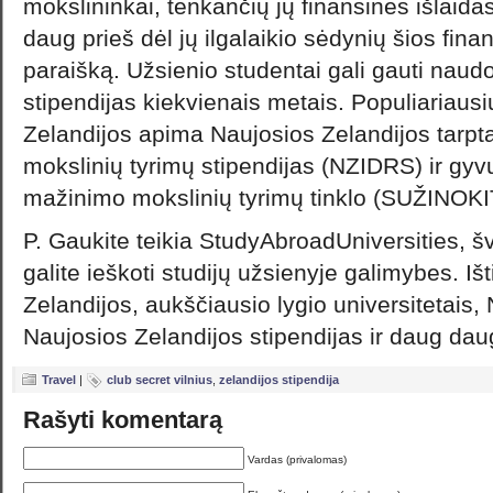
mokslininkai, tenkančių jų finansines išlaidas
daug prieš dėl jų ilgalaikio sėdynių šios fin
paraišką. Užsienio studentai gali gauti naud
stipendijas kiekvienais metais. Populiariausi
Zelandijos apima Naujosios Zelandijos tarpta
mokslinių tyrimų stipendijas (NZIDRS) ir gyv
mažinimo mokslinių tyrimų tinklo (SUŽINOKIT
P. Gaukite teikia StudyAbroadUniversities, šv
galite ieškoti studijų užsienyje galimybes. Išt
Zelandijos, aukščiausio lygio universitetais, 
Naujosios Zelandijos stipendijas ir daug dau
Travel
|
club secret vilnius
,
zelandijos stipendija
Rašyti komentarą
Vardas (privalomas)