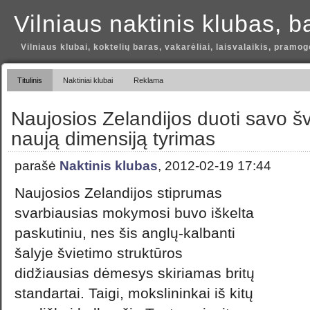
Vilniaus naktinis klubas, b
Vilniaus klubai, koktelių baras, vakarėliai, laisvalaikis, pramog
Titulinis
Naktiniai klubai
Reklama
Naujosios Zelandijos duoti savo šv
naują dimensiją tyrimas
parašė
Naktinis klubas
, 2012-02-19 17:44
Naujosios Zelandijos stiprumas
svarbiausias mokymosi buvo iškelta
paskutiniu, nes šis anglų-kalbanti
šalyje švietimo struktūros
didžiausias dėmesys skiriamas britų
standartai. Taigi, mokslininkai iš kitų