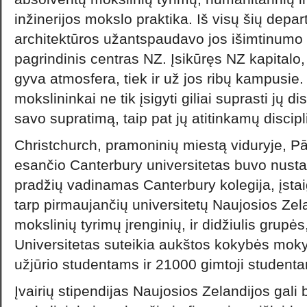
inžinerijos mokslo praktika. Iš visų šių depar
architektūros užantspaudavo jos išimtinumo
pagrindinis centras NZ. Įsikūręs NZ kapitalo, 
gyva atmosfera, tiek ir už jos ribų kampusie. 
mokslininkai ne tik įsigyti giliai suprasti jų di
savo supratimą, taip pat jų atitinkamų discipl
Christchurch, pramoninių miestą viduryje, Pā
esančio Canterbury universitetas buvo nusta
pradžių vadinamas Canterbury kolegija, įsta
tarp pirmaujančių universitetų Naujosios Zela
mokslinių tyrimų įrenginių, ir didžiulis grupės
Universitetas suteikia aukštos kokybės mo
užjūrio studentams ir 21000 gimtoji student
Įvairių stipendijas Naujosios Zelandijos gali 