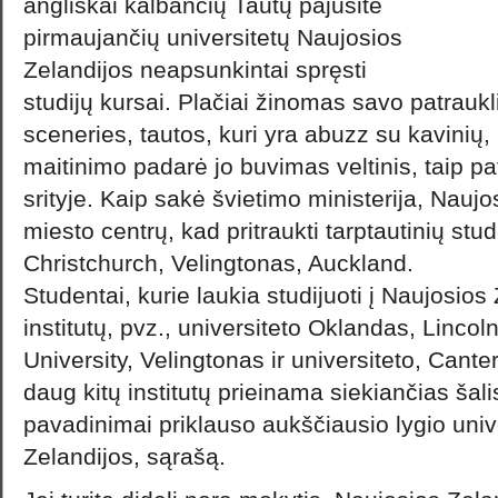
angliškai kalbančių Tautų pajusite
pirmaujančių universitetų Naujosios
Zelandijos neapsunkintai spręsti
studijų kursai. Plačiai žinomas savo patraukl
sceneries, tautos, kuri yra abuzz su kavinių,
maitinimo padarė jo buvimas veltinis, taip p
srityje. Kaip sakė švietimo ministerija, Nauj
miesto centrų, kad pritraukti tarptautinių s
Christchurch, Velingtonas, Auckland.
Studentai, kurie laukia studijuoti į Naujosios Z
institutų, pvz., universiteto Oklandas, Lincoln
University, Velingtonas ir universiteto, Cant
daug kitų institutų prieinama siekiančias šal
pavadinimai priklauso aukščiausio lygio univ
Zelandijos, sąrašą.