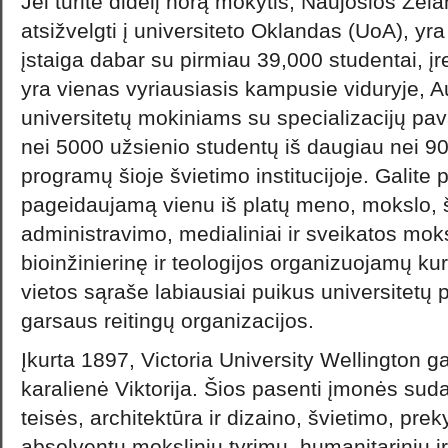
Jei turite didelį norą mokytis, Naujosios Zelan
atsižvelgti į universiteto Oklandas (UoA), yr
įstaiga dabar su pirmiau 39,000 studentai, įre
yra vienas vyriausiasis kampusie viduryje, Au
universitetų mokiniams su specializacijų pa
nei 5000 užsienio studentų iš daugiau nei 90 š
programų šioje švietimo institucijoje. Galite p
pageidaujamą vienu iš platų meno, mokslo, š
administravimo, medialiniai ir sveikatos moksl
bioinžinierinę ir teologijos organizuojamų k
vietos sąraše labiausiai puikus universitetų 
garsaus reitingų organizacijos.
Įkurta 1897, Victoria University Wellington 
karalienė Viktorija. Šios pasenti įmonės sud
teisės, architektūra ir dizaino, švietimo, pre
absolventų mokslinių tyrimų, humanitarinių ir