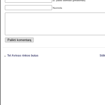
El. pašto adresas (privalomas)
Nuoroda
←
Tel Avivas rinkos butas
Stil