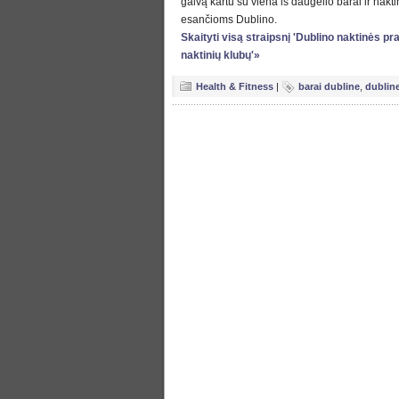
galvą kartu su viena iš daugelio barai ir nakti
esančioms Dublino.
Skaityti visą straipsnį 'Dublino naktinės pr
naktinių klubų'»
Health & Fitness
|
barai dubline
,
dublin