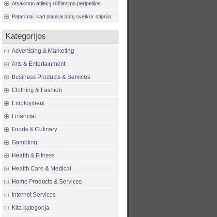
Atsakingo atliekų rūšiavimo peripetijos
Patarimai, kad plaukai būtų sveiki ir stiprūs
Kategorijos
Advertising & Marketing
Arts & Entertainment
Business Products & Services
Clothing & Fashion
Employment
Financial
Foods & Culinary
Gambling
Health & Fitness
Health Care & Medical
Home Products & Services
Internet Services
Kita kategorija