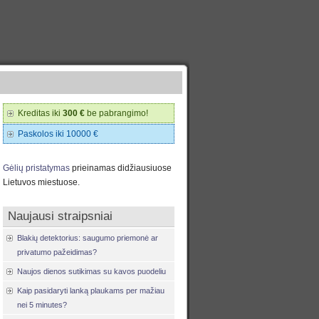
Kreditas iki
300 €
be pabrangimo!
Paskolos iki 10000 €
Gėlių pristatymas
prieinamas didžiausiuose
Lietuvos miestuose.
Naujausi straipsniai
Blakių detektorius: saugumo priemonė ar
privatumo pažeidimas?
Naujos dienos sutikimas su kavos puodeliu
Kaip pasidaryti lanką plaukams per mažiau
nei 5 minutes?