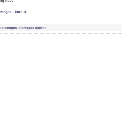
nių klubų,
amogos – barai ir
e pramogos
,
pramogos dubline