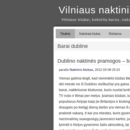
Vilniaus naktin
Vilniaus klubai, koktelių baras, vak
Titulinis
Naktiniai klubai
Reklama
Barai dubline
Dublino naktinės pramogos – bar
parašė
Naktinis klubas
, 2012-03-08 20:24
Vienas galima teigti, kad vienintelis būdas tikr
dėl miesto ne iš Dublino viešbučiai yra galva 
barai, naktiniuose klubuose, kuris nuolat turė
TV rodo ir filmai per metus. Įvairiais būdais, b
populiarus Airijoje kaip jie Britanijos ir kickin
draugais po kietąjį dieną darbo yra vienas iš
praleisti vakarą. Ir kai yra miestas, kuris gyve
nacionalinių suaugusiųjų jaunosios kartos, j
tyrinėti ir Airijos gyvenimo šalis atmosferą, ta