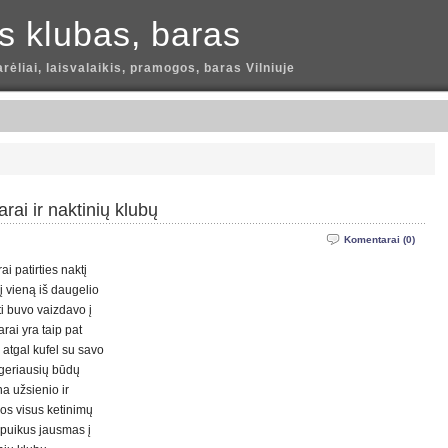
is klubas, baras
arėliai, laisvalaikis, pramogos, baras Vilniuje
ai ir naktinių klubų
Komentarai (0)
ai patirties naktį
į vieną iš daugelio
ti buvo vaizdavo į
arai yra taip pat
g atgal kufel su savo
 geriausių būdų
na užsienio ir
uos visus ketinimų
i puikus jausmas į