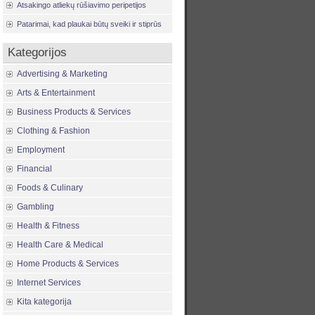
Atsakingo atliekų rūšiavimo peripetijos
Patarimai, kad plaukai būtų sveiki ir stiprūs
Kategorijos
Advertising & Marketing
Arts & Entertainment
Business Products & Services
Clothing & Fashion
Employment
Financial
Foods & Culinary
Gambling
Health & Fitness
Health Care & Medical
Home Products & Services
Internet Services
Kita kategorija