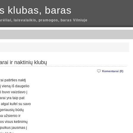
is klubas, baras
arėliai, laisvalaikis, pramogos, baras Vilniuje
ai ir naktinių klubų
Komentarai (0)
ai patirties naktį
į vieną iš daugelio
ti buvo vaizdavo į
arai yra taip pat
g atgal kufel su savo
 geriausių būdų
na užsienio ir
uos visus ketinimų
i puikus jausmas į