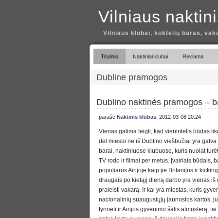
Vilniaus naktin
Vilniaus klubai, koktelių baras, vak
Titulinis
Naktiniai klubai
Reklama
Dubline pramogos
Dublino naktinės pramogos – bar
parašė
Naktinis klubas
, 2012-03-08 20:24
Vienas galima teigti, kad vienintelis būdas tikr
dėl miesto ne iš Dublino viešbučiai yra galva 
barai, naktiniuose klubuose, kuris nuolat turė
TV rodo ir filmai per metus. Įvairiais būdais, b
populiarus Airijoje kaip jie Britanijos ir kickin
draugais po kietąjį dieną darbo yra vienas iš
praleisti vakarą. Ir kai yra miestas, kuris gyve
nacionalinių suaugusiųjų jaunosios kartos, j
tyrinėti ir Airijos gyvenimo šalis atmosferą, ta