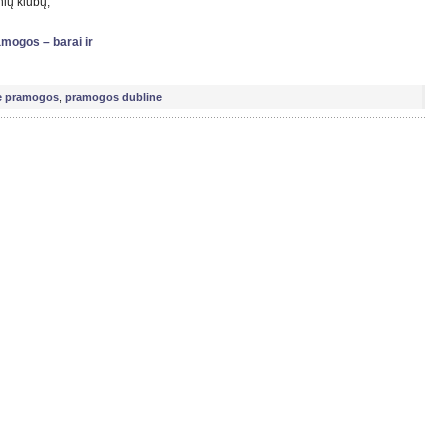
nių klubų,
amogos – barai ir
e pramogos
,
pramogos dubline