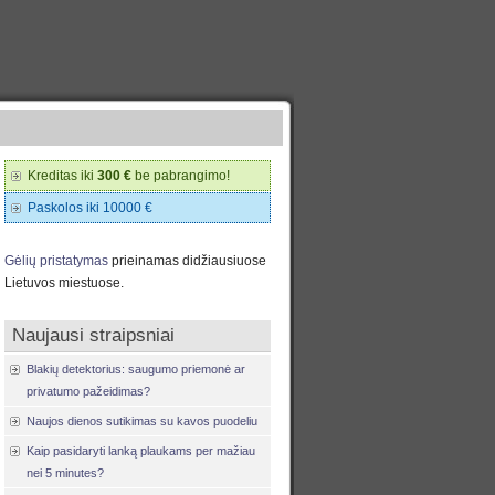
Kreditas iki
300 €
be pabrangimo!
Paskolos iki 10000 €
Gėlių pristatymas
prieinamas didžiausiuose
Lietuvos miestuose.
Naujausi straipsniai
Blakių detektorius: saugumo priemonė ar
privatumo pažeidimas?
Naujos dienos sutikimas su kavos puodeliu
Kaip pasidaryti lanką plaukams per mažiau
nei 5 minutes?