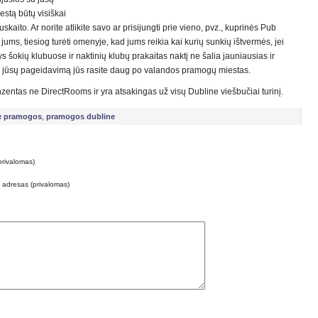
estą būtų visiškai
kaito. Ar norite atlikite savo ar prisijungti prie vieno, pvz., kuprinės Pub
 jums, tiesiog turėti omenyje, kad jums reikia kai kurių sunkių ištvermės, jei
tys šokių klubuose ir naktinių klubų prakaitas naktį ne šalia jauniausias ir
bu, jūsų pageidavimą jūs rasite daug po valandos pramogų miestas.
nzentas ne DirectRooms ir yra atsakingas už visų Dubline viešbučiai turinį.
e pramogos
,
pramogos dubline
privalomas)
o adresas (privalomas)