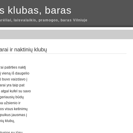
is klubas, baras
arėliai, laisvalaikis, pramogos, baras Vilniuje
ai ir naktinių klubų
ai patirties naktį
į vieną iš daugelio
ti buvo vaizdavo į
arai yra taip pat
g atgal kufel su savo
 geriausių būdų
na užsienio ir
uos visus ketinimų
i puikus jausmas į
nių klubų,
ijusios su jūsų