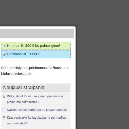
Kreditas iki
300 €
be pabrangimo!
Paskolos iki 10000 €
Gėlių pristatymas
prieinamas didžiausiuose
Lietuvos miestuose.
Naujausi straipsniai
Blakių detektorius: saugumo priemonė ar
privatumo pažeidimas?
Naujos dienos sutikimas su kavos puodeliu
Kaip pasidaryti lanką plaukams per mažiau
nei 5 minutes?