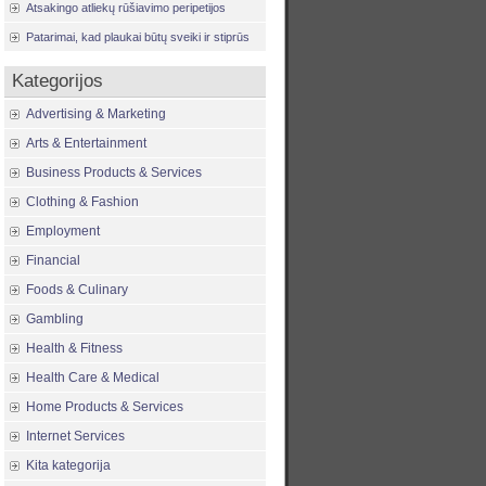
Atsakingo atliekų rūšiavimo peripetijos
Patarimai, kad plaukai būtų sveiki ir stiprūs
Kategorijos
Advertising & Marketing
Arts & Entertainment
Business Products & Services
Clothing & Fashion
Employment
Financial
Foods & Culinary
Gambling
Health & Fitness
Health Care & Medical
Home Products & Services
Internet Services
Kita kategorija