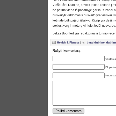
Viešbučiai Dubline, beveik jokios kelionė į mi
be patiria viena iš pasaulyje garsaus Pabai nus
nuskaityti Valdomasis nuskaito yra visiškai iki
ketinate būti pajėgi išlaikyti. Kitaip yra dešim
sexiest vyrų ir moterų Airijoje, todėl nesvar
Lekas Boonlert yra redaktorius ir turinio rece
Health & Fitness
|
barai dubline
,
dublin
Rašyti komentarą
Vardas (
El. pašt
Nuoroda