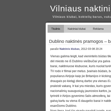
Vilniaus naktin
Vilniaus klubai, koktelių baras, vak
Titulinis
Naktiniai klubai
Reklama
Dublino naktinės pramogos – bar
parašė
Naktinis klubas
, 2012-03-08 20:24
Vienas galima teigti, kad vienintelis būdas tikr
dėl miesto ne iš Dublino viešbučiai yra galva 
barai, naktiniuose klubuose, kuris nuolat turė
TV rodo ir filmai per metus. Įvairiais būdais, b
populiarus Airijoje kaip jie Britanijos ir kickin
draugais po kietąjį dieną darbo yra vienas iš
praleisti vakarą. Ir kai yra miestas, kuris gyve
nacionalinių suaugusiųjų jaunosios kartos, j
tyrinėti ir Airijos gyvenimo šalis atmosferą, ta
galvą kartu su viena iš daugelio barai ir nakti
esančioms Dublino.
Nors tiesa, kad jūs visada naudoti juostą, sus