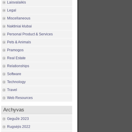
Laisvalaikis
Legal
Miscellaneous
Naktiniai klubai
Personal Product & Services
Pets & Animals
Pramogos
Real Estate
Relationships
Software
Technology
Travel
Web Resources
Archyvas
Gegužė 2023
Rugsėjis 2022