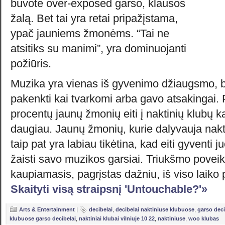
buvote over-exposed garso, klausos
žalą. Bet tai yra retai pripažįstama,
ypač jauniems žmonėms. “Tai ne
atsitiks su manimi”, yra dominuojanti
požiūris.
Muzika yra vienas iš gyvenimo džiaugsmo, bet
pakenkti kai tvarkomi arba gavo atsakingai. 
procentų jaunų žmonių eiti į naktinių klubų ka
daugiau. Jaunų žmonių, kurie dalyvauja nakti
taip pat yra labiau tikėtina, kad eiti gyventi j
žaisti savo muzikos garsiai. Triukšmo poveik
kaupiamasis, pagrįstas dažniu, iš viso laiko
Skaityti visą straipsnį 'Untouchable?'»
Arts & Entertainment
|
decibelai
,
decibelai naktiniuse klubuose
,
garso deci
klubuose garso decibelai
,
naktiniai klubai vilniuje 10 22
,
naktiniuse
,
woo klubas