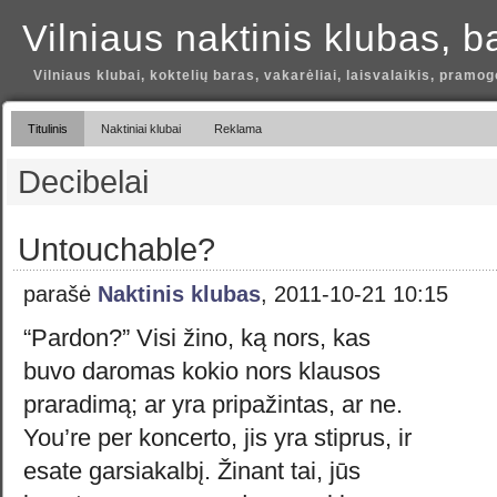
Vilniaus naktinis klubas, b
Vilniaus klubai, koktelių baras, vakarėliai, laisvalaikis, pramog
Titulinis
Naktiniai klubai
Reklama
Decibelai
Untouchable?
parašė
Naktinis klubas
, 2011-10-21 10:15
“Pardon?” Visi žino, ką nors, kas
buvo daromas kokio nors klausos
praradimą; ar yra pripažintas, ar ne.
You’re per koncerto, jis yra stiprus, ir
esate garsiakalbį. Žinant tai, jūs