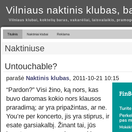
Vilniaus naktinis klubas, b
Vilniaus klubai, koktelių baras, vakarėliai, laisvalaikis, pramog
Titulinis
Naktiniai klubai
Reklama
Naktiniuse
Untouchable?
parašė
Naktinis klubas
, 2011-10-21 10:15
“Pardon?” Visi žino, ką nors, kas
buvo daromas kokio nors klausos
praradimą; ar yra pripažintas, ar ne.
You’re per koncerto, jis yra stiprus, ir
esate garsiakalbį. Žinant tai, jūs