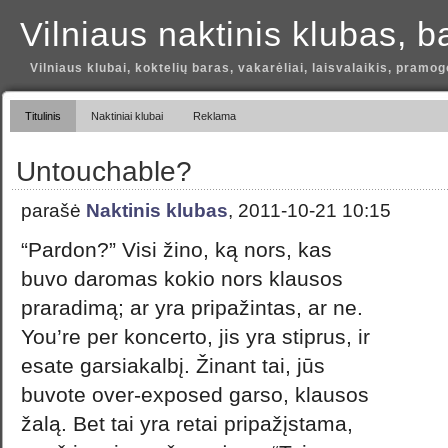
Vilniaus naktinis klubas, b
Vilniaus klubai, koktelių baras, vakarėliai, laisvalaikis, pramog
Titulinis
Naktiniai klubai
Reklama
Untouchable?
parašė
Naktinis klubas
, 2011-10-21 10:15
“Pardon?” Visi žino, ką nors, kas
buvo daromas kokio nors klausos
praradimą; ar yra pripažintas, ar ne.
You’re per koncerto, jis yra stiprus, ir
esate garsiakalbį. Žinant tai, jūs
buvote over-exposed garso, klausos
žalą. Bet tai yra retai pripažįstama,