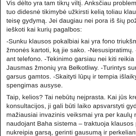
Vis dėlto yra tam tikrų viltį. Anksčiau problem
tuo didesnė tikimybė užkirsti kelią toliau kla
teisę gydymą. Jei daugiau nei pora iš šių po
ieškoti kai kurių pagalbos:
-Sunku klausos pokalbiai kai yra fono triukš
žmonės kartoti, ką jie sako. -Nesusipratimų. -
ant telefono. -Tekinimo garsiau nei kiti reikia 
Jausmas žmonių yra Bełkotliwy. -Turintys 
garsus gamtos. -Skaityti lūpų ir tempia išlaiky
spengimas ausyse.
Taip, kelios? Tai nebūtų neįprasta. Kai jūs kr
konsultacijos, ji gali būti laiko apsvarstyti g
mažiausiai invazinis veiksmai yra per kaulų 
naudojant Baha sistema – traktuoja klausos
nukreipia garsą, gerinti gausumą ir perkeliant 