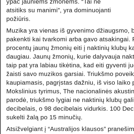
ypač jauniems žmonėms. “Tai ne
atsitiks su manimi”, yra dominuojanti
požiūris.
Muzika yra vienas iš gyvenimo džiaugsmo, bet
pakenkti kai tvarkomi arba gavo atsakingai. 
procentų jaunų žmonių eiti į naktinių klubų ka
daugiau. Jaunų žmonių, kurie dalyvauja nakti
taip pat yra labiau tikėtina, kad eiti gyventi j
žaisti savo muzikos garsiai. Triukšmo poveik
kaupiamasis, pagrįstas dažniu, iš viso laiko
Mokslinius tyrimus, The nacionalinės akustinių
parodė, triukšmo lygiai ne naktinių klubų gali
decibelais, o 98 decibelais vidurkis. 100 Dec
sukelti žalą po 15 minučių.
Atsižvelgiant į “Australijos klausos” pranešim