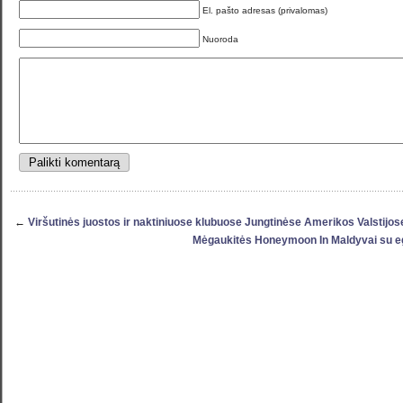
El. pašto adresas (privalomas)
Nuoroda
←
Viršutinės juostos ir naktiniuose klubuose Jungtinėse Amerikos Valstijos
Mėgaukitės Honeymoon In Maldyvai su eg