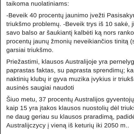
taikoma nuolatiniams:
-Beveik 40 procentų jaunimo įvežti Pasisaky
triukšmo problemų. -Beveik trys iš 10 sakė, j
savo balso ar šaukiantį kalbėti ką nors ranko
procentų jaunų žmonių neveikiančios tinitą (
garsiai triukšmo.
Priežastimi, klausos Australijoje yra pernelyg
paprastas faktas, su paprasta sprendimų; kaip
naktinių klubų ir gyva muzika įvykius ir tri
ausinės saugiai naudoti
Šiuo metu, 37 procentų Australijos gyventoj
kaip 15 yra įtakos klausos nuostolių dėl tri
ne daug geriau su klausos praradimą, padidė
Australijczycy į vieną iš keturių iki 2050 m..