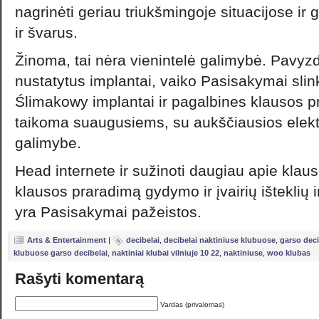
nagrinėti geriau triukšmingoje situacijose ir g
ir švarus.
Žinoma, tai nėra vienintelė galimybė. Pavyzd
nustatytus implantai, vaiko Pasisakymai sl
Ślimakowy implantai ir pagalbines klausos p
taikoma suaugusiems, su aukščiausios elektr
galimybe.
Head internete ir sužinoti daugiau apie klau
klausos praradimą gydymo ir įvairių išteklių 
yra Pasisakymai pažeistos.
Arts & Entertainment
|
decibelai
,
decibelai naktiniuse klubuose
,
garso deci
klubuose garso decibelai
,
naktiniai klubai vilniuje 10 22
,
naktiniuse
,
woo klubas
Rašyti komentarą
Vardas (privalomas)