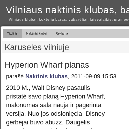
Vilniaus naktinis klubas, b
Vilniaus klubai, koktelių baras, vakarėliai, laisvalaikis, pramog
Titulinis
Naktiniai klubai
Reklama
Karuseles vilniuje
Hyperion Wharf planas
parašė
Naktinis klubas
, 2011-09-09 15:53
2010 M., Walt Disney pasaulis
pristatė savo planą Hyperion Wharf,
malonumas sala nauja ir pagerinta
versija. Nuo jos odsłonięcia, Disney
gerbėjai buvo abuzz. Daugelis