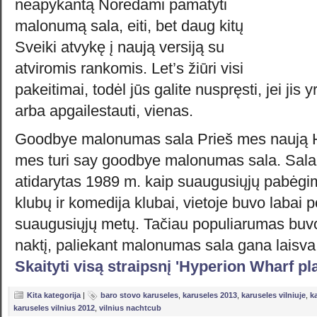
neapykantą Norėdami pamatyti
malonumą sala, eiti, bet daug kitų
Sveiki atvykę į naują versiją su
atviromis rankomis. Let’s žiūri visi
pakeitimai, todėl jūs galite nuspręsti, jei jis 
arba apgailestauti, vienas.
Goodbye malonumas sala Prieš mes naują H
mes turi say goodbye malonumas sala. Sal
atidarytas 1989 m. kaip suaugusiųjų pabėgim
klubų ir komedija klubai, vietoje buvo labai 
suaugusiųjų metų. Tačiau populiarumas buvo
naktį, paliekant malonumas sala gana laisva
Skaityti visą straipsnį 'Hyperion Wharf pl
Kita kategorija
|
baro stovo karuseles
,
karuseles 2013
,
karuseles vilniuje
,
k
karuseles vilnius 2012
,
vilnius nachtcub