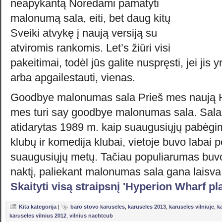
neapykantą Norėdami pamatyti
malonumą sala, eiti, bet daug kitų
Sveiki atvykę į naują versiją su
atviromis rankomis. Let’s žiūri visi
pakeitimai, todėl jūs galite nuspręsti, jei jis 
arba apgailestauti, vienas.
Goodbye malonumas sala Prieš mes naują H
mes turi say goodbye malonumas sala. Sal
atidarytas 1989 m. kaip suaugusiųjų pabėgim
klubų ir komedija klubai, vietoje buvo labai 
suaugusiųjų metų. Tačiau populiarumas buvo
naktį, paliekant malonumas sala gana laisva
Skaityti visą straipsnį 'Hyperion Wharf pl
Kita kategorija
|
baro stovo karuseles
,
karuseles 2013
,
karuseles vilniuje
,
k
karuseles vilnius 2012
,
vilnius nachtcub