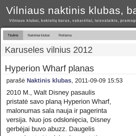
Vilniaus naktinis klubas, b
Vilniaus klubai, koktelių baras, vakarėliai, laisvalaikis, pramog
Titulinis
Naktiniai klubai
Reklama
Karuseles vilnius 2012
Hyperion Wharf planas
parašė
Naktinis klubas
, 2011-09-09 15:53
2010 M., Walt Disney pasaulis
pristatė savo planą Hyperion Wharf,
malonumas sala nauja ir pagerinta
versija. Nuo jos odsłonięcia, Disney
gerbėjai buvo abuzz. Daugelis