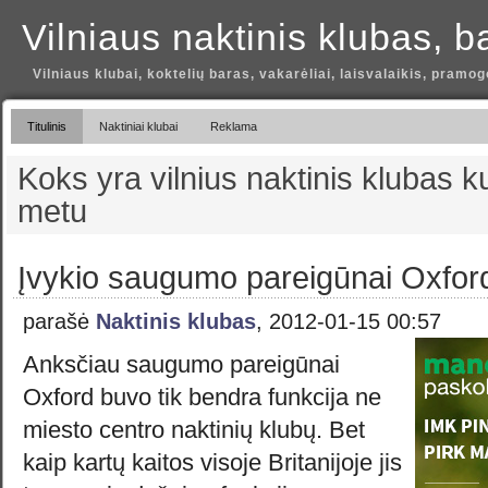
Vilniaus naktinis klubas, b
Vilniaus klubai, koktelių baras, vakarėliai, laisvalaikis, pramog
Titulinis
Naktiniai klubai
Reklama
Koks yra vilnius naktinis klubas ku
metu
Įvykio saugumo pareigūnai Oxfor
parašė
Naktinis klubas
, 2012-01-15 00:57
Anksčiau saugumo pareigūnai
Oxford buvo tik bendra funkcija ne
miesto centro naktinių klubų. Bet
kaip kartų kaitos visoje Britanijoje jis