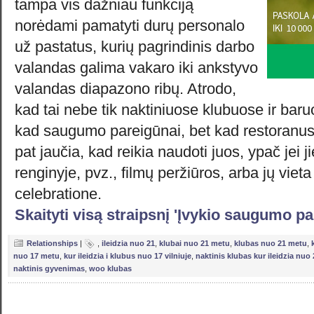
tampa vis dažniau funkciją
norėdami pamatyti durų personalo
už pastatus, kurių pagrindinis darbo
valandas galima vakaro iki ankstyvo
valandas diapazono ribų. Atrodo,
kad tai nebe tik naktiniuose klubuose ir baru
kad saugumo pareigūnai, bet kad restoranus i
pat jaučia, kad reikia naudoti juos, ypač jei
renginyje, pvz., filmų peržiūros, arba jų vie
celebratione.
Skaityti visą straipsnį 'Įvykio saugumo p
Relationships
|
,
ileidzia nuo 21
,
klubai nuo 21 metu
,
klubas nuo 21 metu
,
nuo 17 metu
,
kur ileidzia i klubus nuo 17 vilniuje
,
naktinis klubas kur ileidzia nuo
naktinis gyvenimas
,
woo klubas