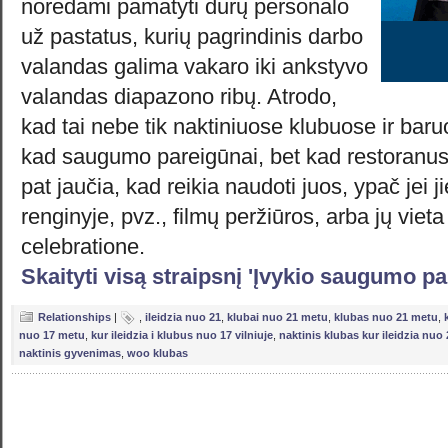
norėdami pamatyti durų personalo
už pastatus, kurių pagrindinis darbo
valandas galima vakaro iki ankstyvo
valandas diapazono ribų. Atrodo,
kad tai nebe tik naktiniuose klubuose ir baru
kad saugumo pareigūnai, bet kad restoranus i
pat jaučia, kad reikia naudoti juos, ypač jei
renginyje, pvz., filmų peržiūros, arba jų vie
celebratione.
Skaityti visą straipsnį 'Įvykio saugumo p
Relationships
|
,
ileidzia nuo 21
,
klubai nuo 21 metu
,
klubas nuo 21 metu
,
nuo 17 metu
,
kur ileidzia i klubus nuo 17 vilniuje
,
naktinis klubas kur ileidzia nuo
naktinis gyvenimas
,
woo klubas