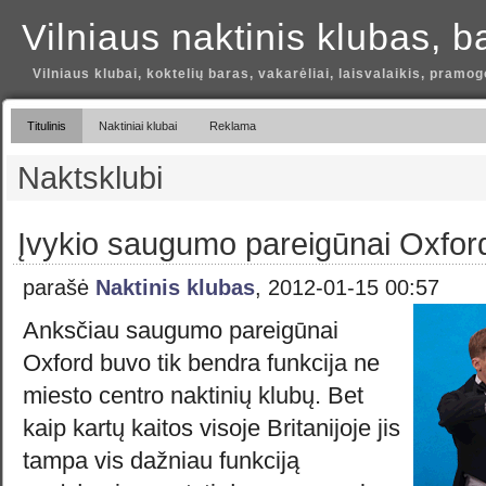
Vilniaus naktinis klubas, b
Vilniaus klubai, koktelių baras, vakarėliai, laisvalaikis, pramog
Titulinis
Naktiniai klubai
Reklama
Naktsklubi
Įvykio saugumo pareigūnai Oxfor
parašė
Naktinis klubas
, 2012-01-15 00:57
Anksčiau saugumo pareigūnai
Oxford buvo tik bendra funkcija ne
miesto centro naktinių klubų. Bet
kaip kartų kaitos visoje Britanijoje jis
tampa vis dažniau funkciją