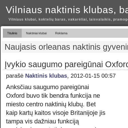
Vilniaus naktinis klubas, b
Vilniaus klubai, koktelių baras, vakarėliai, laisvalaikis, pramog
Titulinis
Naktiniai klubai
Reklama
Naujasis orleanas naktinis gyven
Įvykio saugumo pareigūnai Oxfor
parašė
Naktinis klubas
, 2012-01-15 00:57
Anksčiau saugumo pareigūnai
Oxford buvo tik bendra funkcija ne
miesto centro naktinių klubų. Bet
kaip kartų kaitos visoje Britanijoje jis
tampa vis dažniau funkciją