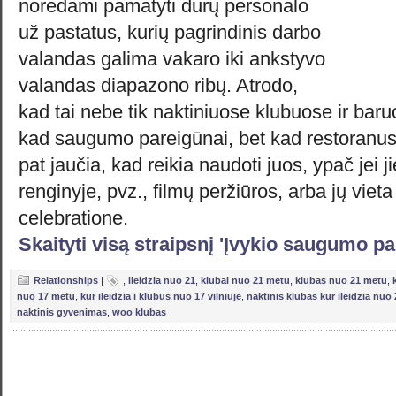
norėdami pamatyti durų personalo
už pastatus, kurių pagrindinis darbo
valandas galima vakaro iki ankstyvo
valandas diapazono ribų. Atrodo,
kad tai nebe tik naktiniuose klubuose ir baru
kad saugumo pareigūnai, bet kad restoranus i
pat jaučia, kad reikia naudoti juos, ypač jei
renginyje, pvz., filmų peržiūros, arba jų vie
celebratione.
Skaityti visą straipsnį 'Įvykio saugumo p
Relationships
|
,
ileidzia nuo 21
,
klubai nuo 21 metu
,
klubas nuo 21 metu
,
nuo 17 metu
,
kur ileidzia i klubus nuo 17 vilniuje
,
naktinis klubas kur ileidzia nuo
naktinis gyvenimas
,
woo klubas