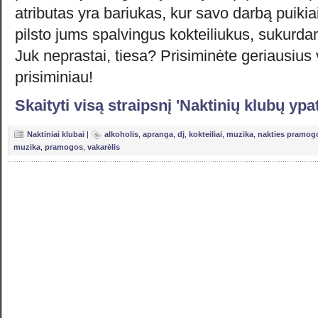
atributas yra bariukas, kur savo darbą puik
pilsto jums spalvingus kokteiliukus, sukurda
Juk neprastai, tiesa? Prisiminėte geriausius
prisiminiau!
Skaityti visą straipsnį 'Naktinių klubų yp
Naktiniai klubai
|
alkoholis
,
apranga
,
dj
,
kokteiliai
,
muzika
,
nakties pramog
muzika
,
pramogos
,
vakarėlis