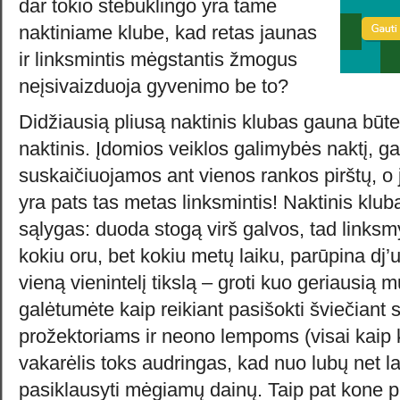
dar tokio stebuklingo yra tame
naktiniame klube, kad retas jaunas
ir linksmintis mėgstantis žmogus
neįsivaizduoja gyvenimo be to?
Didžiausią pliusą naktinis klubas gauna būten
naktinis. Įdomios veiklos galimybės naktį, ga
suskaičiuojamos ant vienos rankos pirštų, o
yra pats tas metas linksmintis! Naktinis klu
sąlygas: duoda stogą virš galvos, tad links
kokiu oru, bet kokiu metų laiku, parūpina dj’us
vieną vienintelį tikslą – groti kuo geriausią 
galėtumėte kaip reikiant pasišokti šviečiant
prožektoriams ir neono lempoms (visai kaip 
vakarėlis toks audringas, kad nuo lubų net l
pasiklausyti mėgiamų dainų. Taip pat kone pa