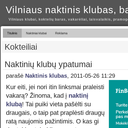
Vilniaus naktinis klubas, b
Vilniaus klubai, koktelių baras, vakarėliai, laisvalaikis, pramog
Titulinis
Naktiniai klubai
Reklama
Kokteiliai
Naktinių klubų ypatumai
parašė
Naktinis klubas
, 2011-05-26 11:29
Kur eiti, jei nori itin linksmai praleisti
vakarą? Žinoma, kad į
naktinį
klubą
! Tai puiki vieta pašėlti su
draugais, o taip pat praplėsti draugų
ratą naujomis pažintimis. O kas gi