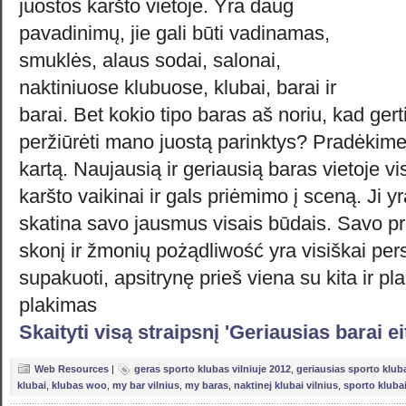
juostos karšto vietoje. Yra daug
pavadinimų, jie gali būti vadinamas,
smuklės, alaus sodai, salonai,
naktiniuose klubuose, klubai, barai ir
barai. Bet kokio tipo baras aš noriu, kad gerti
peržiūrėti mano juostą parinktys? Pradėkime
kartą. Naujausią ir geriausią baras vietoje vis
karšto vaikinai ir gals priėmimo į sceną. Ji y
skatina savo jausmus visais būdais. Savo p
skonį ir žmonių pożądliwość yra visiškai per
supakuoti, apsitrynę prieš viena su kita ir p
plakimas
Skaityti visą straipsnį 'Geriausias barai eiti
Web Resources
|
geras sporto klubas vilniuje 2012
,
geriausias sporto kluba
klubai
,
klubas woo
,
my bar vilnius
,
my baras
,
naktinej klubai vilnius
,
sporto klubai