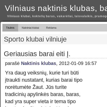
Vilniaus naktinis klubas, b
Vilniaus klubai, koktelių baras, vakarėliai, laisvalaikis, pramog
Titulinis
Naktiniai klubai
Reklama
Sporto klubai vilniuje
Geriausias barai eiti Į.
parašė
Naktinis klubas
, 2012-01-09 16:57
Yra daug veiksnių, kurie turi būti
įtraukti nustatant, kurias barai tipo
norėtumėte Žaut. Jūs turite
tradicinių apylinkės baras, baras,
kad yra super vieta ir tema tipo