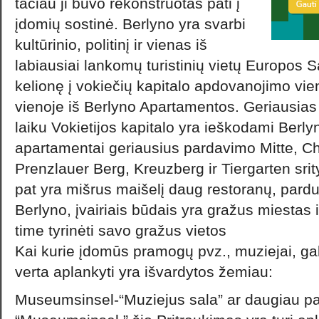
tačiau ji buvo rekonstruotas pati į
įdomių sostinė. Berlyno yra svarbi
kultūrinio, politinį ir vienas iš
labiausiai lankomų turistinių vietų Europos 
kelionę į vokiečių kapitalo apdovanojimo vien
vienoje iš Berlyno Apartamentos. Geriausia
laiku Vokietijos kapitalo yra ieškodami Berl
apartamentai geriausius pardavimo Mitte, Ch
Prenzlauer Berg, Kreuzberg ir Tiergarten srity
pat yra mišrus maišelį daug restoranų, pardu
Berlyno, įvairiais būdais yra gražus miestas išt
time tyrinėti savo gražus vietos
Kai kurie įdomūs pramogų pvz., muziejai, gale
verta aplankyti yra išvardytos žemiau:
Museumsinsel-“Muziejus sala” ar daugiau pa