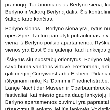
pramogų. Tai žinomiausias Berlyno siena, ku
Berlyno ir Vakarų Berlyną dalis. Šis kontroli
šaltojo karo kančias.
Berlyno sienos – Berlyno siena yra į rytus nu
upės Šprė. Tai turi pamatyti pritraukimas ir v
viena iš Berlyno poilsio apartamentai. Ryški
sienos yra East Side galerija, kad funkcijos 
Išskyrus šių nuostabų orientyrus, Berlyne ta
savo burna vandens virtuvė. Restoranai, arti
gali mėginį Currywurst arba Eisbein. Pirkiniai
išlyginami rinkų Ku’Damm ir Friedrichstrabe. 
Lange Nacht der Museen ir Oberbaumbrucke f
festivaliai, kai miesto gauna daug lankytojų. P
Berlyno apartamentos buvimui yra paprastai
užsakymų iš anksto, jei jūs lankotės Vokietij