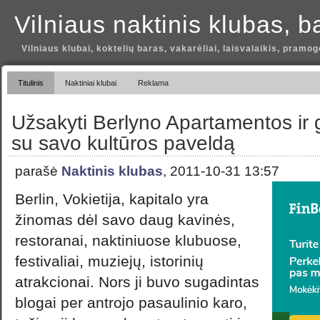
Vilniaus naktinis klubas, b
Vilniaus klubai, koktelių baras, vakarėliai, laisvalaikis, pramog
Titulinis
Naktiniai klubai
Reklama
Užsakyti Berlyno Apartamentos ir
su savo kultūros paveldą
parašė
Naktinis klubas
, 2011-10-31 13:57
Berlin, Vokietija, kapitalo yra
žinomas dėl savo daug kavinės,
restoranai, naktiniuose klubuose,
festivaliai, muziejų, istorinių
atrakcionai. Nors ji buvo sugadintas
blogai per antrojo pasaulinio karo,