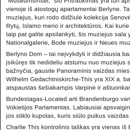
“Museumsinsel,” šio Pritraukimas yra turi ap
vienoje iš atostogų apartamentai Berlyne. Ta
muziejus, kuri rodo didžiulė kolekcija Senov
Rytų, Islamo meno ir architektūros. Kai kurie k
taip pat galite apsilankyti, šis muziejus sala 
Nationalgalerie, Bode muziejus ir Neues muz
Berlyno Dom – tai neįvykdyti ir didžiausia b
įsikūręs tik nedideliu atstumu nuo muziejus 
bažnyčia, gausite Panoraminis vaizdas miest
Wilhelm Gedachtniskirche-This yra XIX a. ba
atspaustas šešiakampis Varpinė ir aštuonk
Bundestagas-Located arti Brandenburgo var
Vokietijos Parlamentas. Labiausiai apsvaigi
jos stiklo kupolas, kuris siūlo puikus vaizdas
Charlie This kontrolinis taškas yra vienas iš