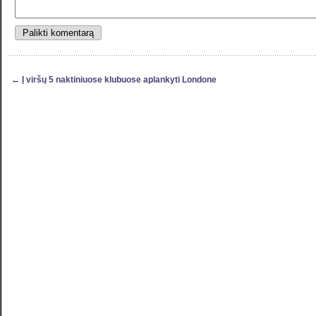
←
Į viršų 5 naktiniuose klubuose aplankyti Londone