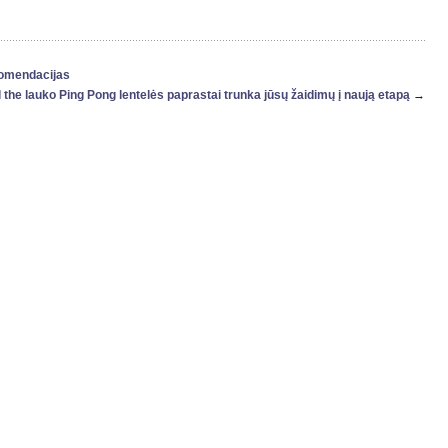
komendacijas
l the lauko Ping Pong lentelės paprastai trunka jūsų žaidimų į naują etapą
→