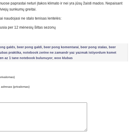
uose paprastai neturi įtakos klimato ir nei yra jūsų žaisti mados. Nepaisant
 dviejų sunkumų greitai.
ai naudojasi ne stalo tenisas lentelės:
ausia per 12 mėnesių šiltas sezonų
ong galds
,
beer pong galdi
,
beer pong komentarai
,
beer pong stalas
,
beer
lubas praktika
,
notebook zerine ne zamandr yaz yazmak istiyordum ksmet
n az 1 tane notebook bulunuyor
,
woo klubas
privalomas)
o adresas (privalomas)