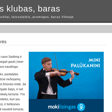
is klubas, baras
arėliai, laisvalaikis, pramogos, baras Vilniuje
irės
i savo žaidimą ir
egali gauti į beer
omus naudinga.
ės, pastatytas
jście nešiojamų
et žmonės rinkti. Jie
gate šalys, ir net
nikalų turnyrai. Yra
ntelės, kuri yra
s), ir tvirtesnes
i naudoti turnyrai,