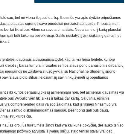
ntelė sau, bet nė viena iš gauti darbą. Iš esmės yra apie dydžio pripučiamos
acija plaustas surengti savo puodeliai per žaisti abi pusės. Pripučiamieji
 be, tai tikrai bus Hitem su savo artimaisiais. Nepaisant to, į kurią plaustai
 kuri gali būti taikoma beveik visur. Galite nustatyti jį ant šiukšlinę gali ar net
iškart.
lentelės, daugiausia daugiausia todėl, kad tai yra tiesa lentelė, kurioje
turi kreiptis į baras turnyrai ir visatos serijos alaus pong panašiomis dirbančių
labai mėgiamos ne Zastawa šliuzo įvykiai su Nacionalinė Studentų sporto
i paviršiaus ploto stilius, leidžiant jų savininkų žymėti jų populiarios
mintis iki kurios geriausių tiks jų asmeniniam nori, bet asmeniui klausimas yra
telė bus Wybulić vien tik laikas ir laikas dar kartą. Galutinis, esminis
us yra comprehended dalis vaizdo žaidimas, kad įsitikinęs Nr asmuo yra
ekvienas asmuo diskriminuodamas saugiai. Beer pong gali būti daug,
rimai struktūros čia.
e naujas oro, jūs turėtumėte žinoti kad yra kai kurie pokyčiai, dėl lauko teniso
kiriamojo požymio atvyksta iš įvairių sričių, stalo teniso stalai yra įdėti.