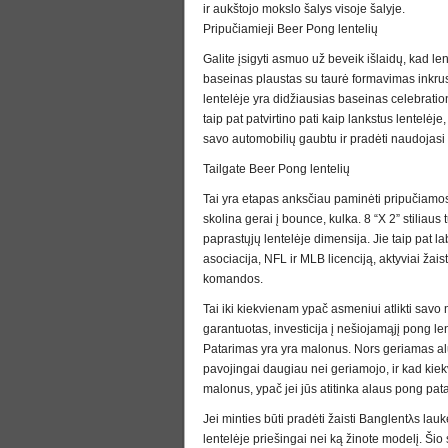
ir aukštojo mokslo šalys visoje šalyje.
Pripučiamieji Beer Pong lentelių
Galite įsigyti asmuo už beveik išlaidų, kad le
baseinas plaustas su taurė formavimas inkrust
lentelėje yra didžiausias baseinas celebratione
taip pat patvirtino pati kaip lankstus lentelėje,
savo automobilių gaubtu ir pradėti naudojasi 
Tailgate Beer Pong lentelių
Tai yra etapas anksčiau paminėti pripučiamos 
skolina gerai į bounce, kulka. 8 “X 2” stiliaus 
paprastųjų lentelėje dimensija. Jie taip pat 
asociacija, NFL ir MLB licenciją, aktyviai žaist
komandos.
Tai iki kiekvienam ypač asmeniui atlikti savo 
garantuotas, investicija į nešiojamąjį pong len
Patarimas yra yra malonus. Nors geriamas al
pavojingai daugiau nei geriamojo, ir kad ki
malonus, ypač jei jūs atitinka alaus pong pata
Jei minties būti pradėti žaisti Banglentλs lauk
lentelėje priešingai nei ką žinote modelį. Šio s