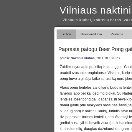
Vilniaus naktin
Vilniaus klubai, koktelių baras, vak
Titulinis
Naktiniai klubai
Reklama
Paprasta patogu Beer Pong ga
parašė
Naktinis klubas
, 2011-10-18 01:35
Žaidimas yra apie praktiką ir strategijos. Gaut
pradėti rzucanie renginiuose. Visiems, kurie n
pong buvo a ginčija laiko surasti ką nors įd
Alaus pong lentelės atėjo kartu būdu iš lentel
faneros lapo per kai bėgimo blokai. Su Nade
lentelės, beer pong gali dabar žaisti beveik b
dabar galite prie mokyklos baseinas šalys, tail
su daug barų ir naktinių klubų, turintis savo u
dvi paprastos formos lentelių, pripučiamieji le
greitai nustatyti iki beveik visur (net ir baseina
kartus lentelių, daugiau dažniausiai pagamint