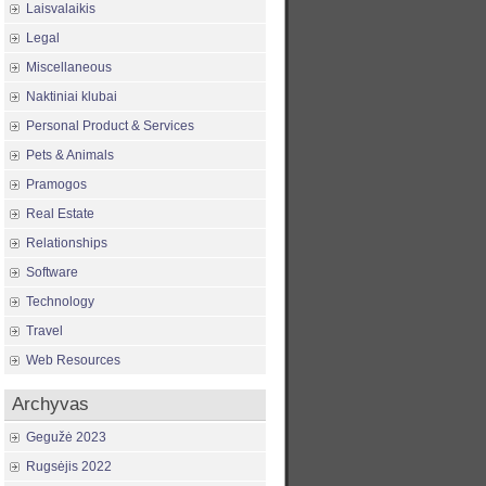
Laisvalaikis
Legal
Miscellaneous
Naktiniai klubai
Personal Product & Services
Pets & Animals
Pramogos
Real Estate
Relationships
Software
Technology
Travel
Web Resources
Archyvas
Gegužė 2023
Rugsėjis 2022