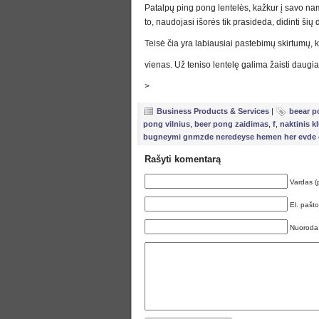
Patalpų ping pong lentelės, kažkur į savo nam
to, naudojasi išorės tik prasideda, didinti šių
Teisė čia yra labiausiai pastebimų skirtumų, k
vienas. Už teniso lentelę galima žaisti daugi
>
Business Products & Services
|
beear p
pong vilnius
,
beer pong zaidimas
,
f
,
naktinis k
bugneymi gnmzde neredeyse hemen her evde e
Rašyti komentarą
Vardas (
El. pašt
Nuoroda