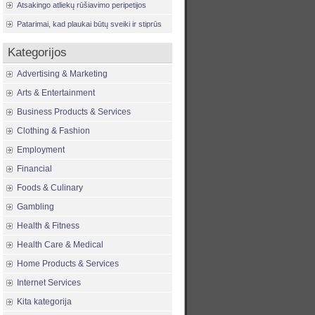
Atsakingo atliekų rūšiavimo peripetijos
Patarimai, kad plaukai būtų sveiki ir stiprūs
Kategorijos
Advertising & Marketing
Arts & Entertainment
Business Products & Services
Clothing & Fashion
Employment
Financial
Foods & Culinary
Gambling
Health & Fitness
Health Care & Medical
Home Products & Services
Internet Services
Kita kategorija