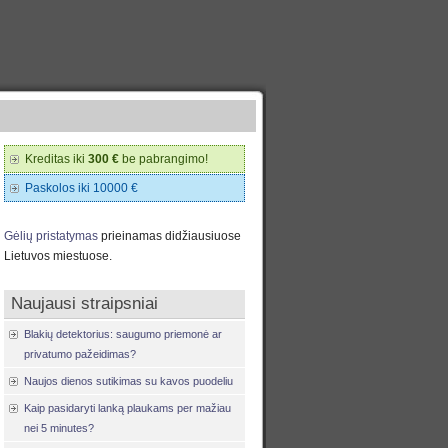
Kreditas iki
300 €
be pabrangimo!
Paskolos iki 10000 €
Gėlių pristatymas
prieinamas didžiausiuose
Lietuvos miestuose.
Naujausi straipsniai
Blakių detektorius: saugumo priemonė ar
privatumo pažeidimas?
Naujos dienos sutikimas su kavos puodeliu
Kaip pasidaryti lanką plaukams per mažiau
nei 5 minutes?